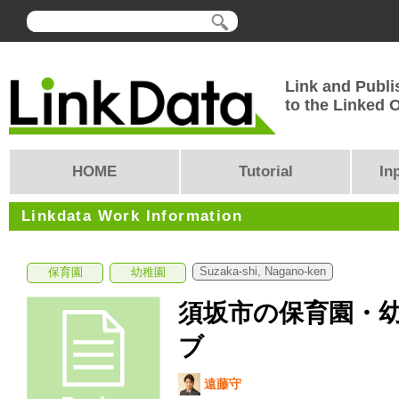
Link and Publi
to the Linked
HOME
Tutorial
In
Linkdata Work Information
Suzaka-shi, Nagano-ken
保育園
幼稚園
須坂市の保育園・
ブ
遠藤守