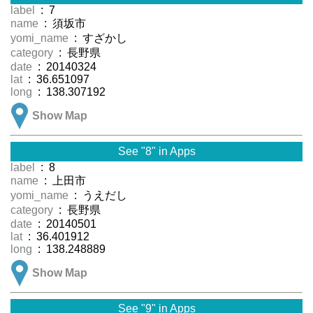
label
: 7
name
: 須坂市
yomi_name
: すざかし
category
: 長野県
date
: 20140324
lat
: 36.651097
long
: 138.307192
Show Map
See "8" in Apps
label
: 8
name
: 上田市
yomi_name
: うえだし
category
: 長野県
date
: 20140501
lat
: 36.401912
long
: 138.248889
Show Map
See "9" in Apps