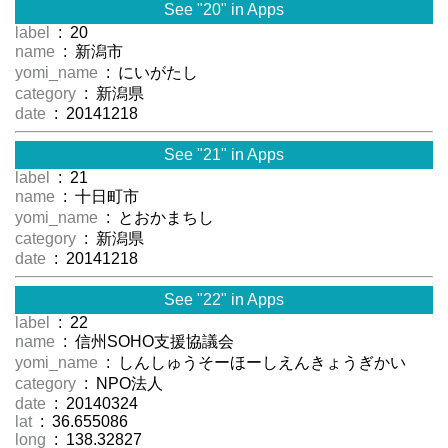
See "20" in Apps
label
: 20
name
: 新潟市
yomi_name
: にいがたし
category
: 新潟県
date
: 20141218
See "21" in Apps
label
: 21
name
: 十日町市
yomi_name
: とおかまちし
category
: 新潟県
date
: 20141218
See "22" in Apps
label
: 22
name
: 信州SOHO支援協議会
yomi_name
: しんしゅうそーほーしえんきょうぎかい
category
: NPO法人
date
: 20140324
lat
: 36.655086
long
: 138.32827