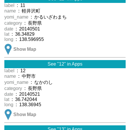
label
: 11
name
: 軽井沢町
yomi_name
: かるいざわまち
category
: 長野県
date
: 20140501
lat
: 36.34829
long
: 138.596955
Show Map
See "12" in Apps
label
: 12
name
: 中野市
yomi_name
: なかのし
category
: 長野県
date
: 20140521
lat
: 36.742044
long
: 138.36945
Show Map
See "13" in Apps