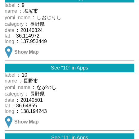
label
: 9
name
: 塩尻市
yomi_name
: しおじりし
category
: 長野県
date
: 20140324
lat
: 36.114972
long
: 137.953449
Show Map
See "10" in Apps
label
: 10
name
: 長野市
yomi_name
: ながのし
category
: 長野県
date
: 20140501
lat
: 36.64855
long
: 138.194243
Show Map
See "11" in Apps