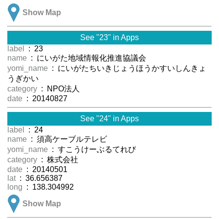
Show Map
See "23" in Apps
label
: 23
name
: にいがた地域情報化推進協議会
yomi_name
: にいがたちいきじょうほうかすいしんきょ
うぎかい
category
: NPO法人
date
: 20140827
See "24" in Apps
label
: 24
name
: 須高ケーブルテレビ
yomi_name
: すこうけーぶるてれび
category
: 株式会社
date
: 20140501
lat
: 36.656387
long
: 138.304992
Show Map