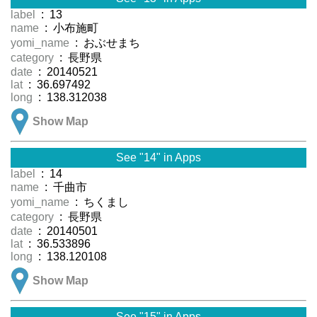
label
: 13
name
: 小布施町
yomi_name
: おぶせまち
category
: 長野県
date
: 20140521
lat
: 36.697492
long
: 138.312038
Show Map
See "14" in Apps
label
: 14
name
: 千曲市
yomi_name
: ちくまし
category
: 長野県
date
: 20140501
lat
: 36.533896
long
: 138.120108
Show Map
See "15" in Apps