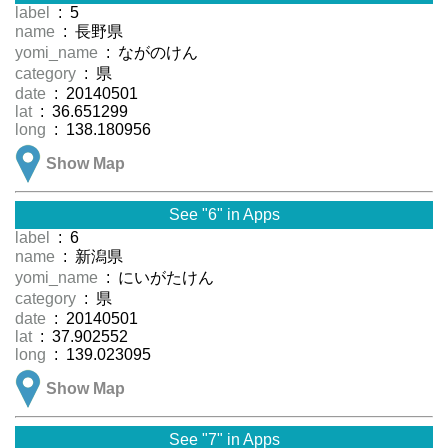
label
: 5
name
: 長野県
yomi_name
: ながのけん
category
: 県
date
: 20140501
lat
: 36.651299
long
: 138.180956
Show Map
See "6" in Apps
label
: 6
name
: 新潟県
yomi_name
: にいがたけん
category
: 県
date
: 20140501
lat
: 37.902552
long
: 139.023095
Show Map
See "7" in Apps