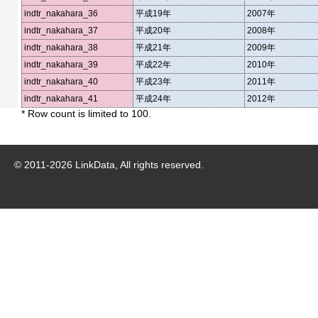
indtr_nakahara_36
平成19年
2007年
indtr_nakahara_37
平成20年
2008年
indtr_nakahara_38
平成21年
2009年
indtr_nakahara_39
平成22年
2010年
indtr_nakahara_40
平成23年
2011年
indtr_nakahara_41
平成24年
2012年
* Row count is limited to 100.
© 2011-
2026
LinkData, All rights reserved.