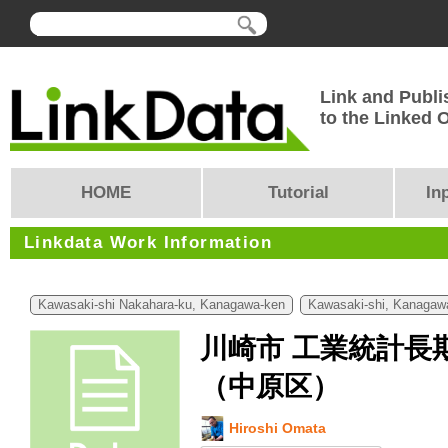
Link and Publi
to the Linked
HOME
Tutorial
In
Linkdata Work Information
Kawasaki-shi Nakahara-ku, Kanagawa-ken
Kawasaki-shi, Kanagaw
川崎市 工業統計長
（中原区）
Hiroshi Omata