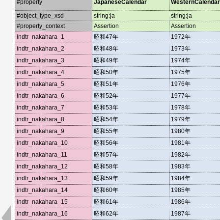
#property
JapaneseCalendar
WesternCalendar
#object_type_xsd
string:ja
string:ja
#property_context
Assertion
Assertion
indtr_nakahara_1
昭和47年
1972年
indtr_nakahara_2
昭和48年
1973年
indtr_nakahara_3
昭和49年
1974年
indtr_nakahara_4
昭和50年
1975年
indtr_nakahara_5
昭和51年
1976年
indtr_nakahara_6
昭和52年
1977年
indtr_nakahara_7
昭和53年
1978年
indtr_nakahara_8
昭和54年
1979年
indtr_nakahara_9
昭和55年
1980年
indtr_nakahara_10
昭和56年
1981年
indtr_nakahara_11
昭和57年
1982年
indtr_nakahara_12
昭和58年
1983年
indtr_nakahara_13
昭和59年
1984年
indtr_nakahara_14
昭和60年
1985年
indtr_nakahara_15
昭和61年
1986年
indtr_nakahara_16
昭和62年
1987年