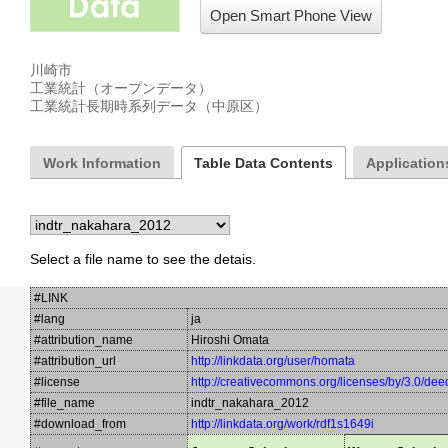
Open Smart Phone View
川崎市

工業統計（オープンデータ）

工業統計長期時系列データ（中原区）
Work Information
Table Data Contents
Applications
Select a file name to see the detais.
#LINK
#lang
ja
#attribution_name
Hiroshi Omata
#attribution_url
http://linkdata.org/user/homata
#license
http://creativecommons.org/licenses/by/3.0/dee
#file_name
indtr_nakahara_2012
#download_from
http://linkdata.org/work/rdf1s1649i