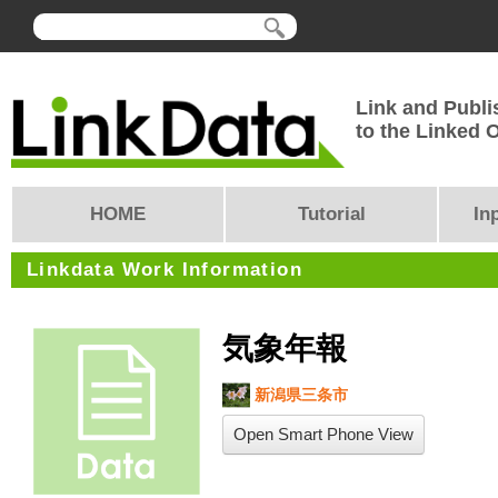
Link and Publi
to the Linked
HOME
Tutorial
In
Linkdata Work Information
気象年報
新潟県三条市
Open Smart Phone View