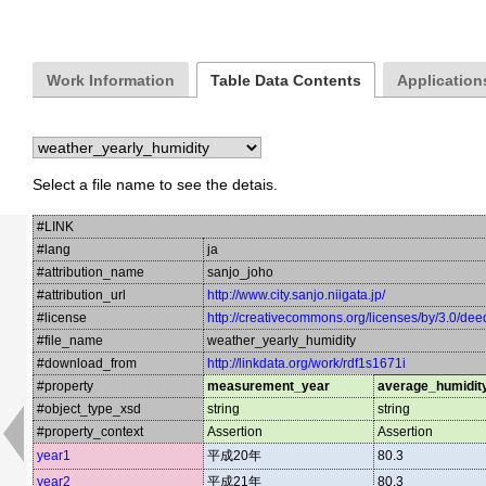
Work Information
Table Data Contents
Applications
Select a file name to see the detais.
#LINK
#lang
ja
#attribution_name
sanjo_joho
#attribution_url
http://www.city.sanjo.niigata.jp/
#license
http://creativecommons.org/licenses/by/3.0/dee
#file_name
weather_yearly_humidity
#download_from
http://linkdata.org/work/rdf1s1671i
#property
measurement_year
average_humidit
#object_type_xsd
string
string
#property_context
Assertion
Assertion
year1
平成20年
80.3
year2
平成21年
80.3