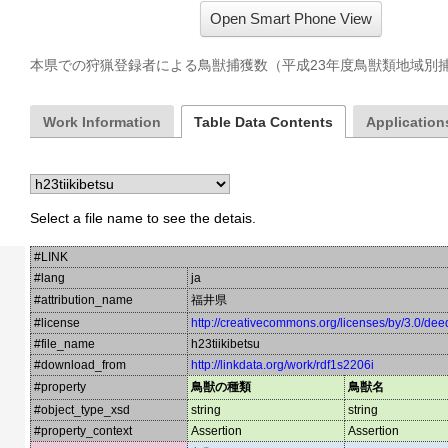
Open Smart Phone View
本県での狩猟登録者による鳥獣捕獲数（平成23年度鳥獣類地域別
Work Information
Table Data Contents
Applications
Select a file name to see the detais.
#LINK
#lang
ja
#attribution_name
福井県
#license
http://creativecommons.org/licenses/by/3.0/dee
#file_name
h23tiikibetsu
#download_from
http://linkdata.org/work/rdf1s2206i
#property
鳥獣の種類
鳥獣名
#object_type_xsd
string
string
#property_context
Assertion
Assertion