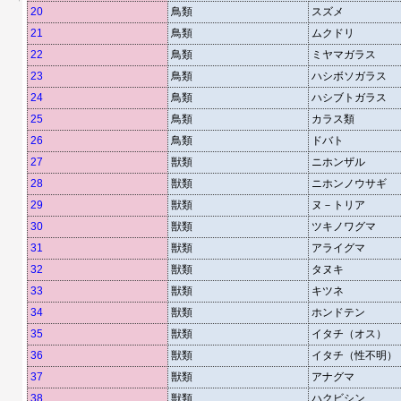
20
鳥類
スズメ
21
鳥類
ムクドリ
22
鳥類
ミヤマガラス
23
鳥類
ハシボソガラス
24
鳥類
ハシブトガラス
25
鳥類
カラス類
26
鳥類
ドバト
27
獣類
ニホンザル
28
獣類
ニホンノウサギ
29
獣類
ヌ－トリア
30
獣類
ツキノワグマ
31
獣類
アライグマ
32
獣類
タヌキ
33
獣類
キツネ
34
獣類
ホンドテン
35
獣類
イタチ（オス）
36
獣類
イタチ（性不明）
37
獣類
アナグマ
38
獣類
ハクビシン