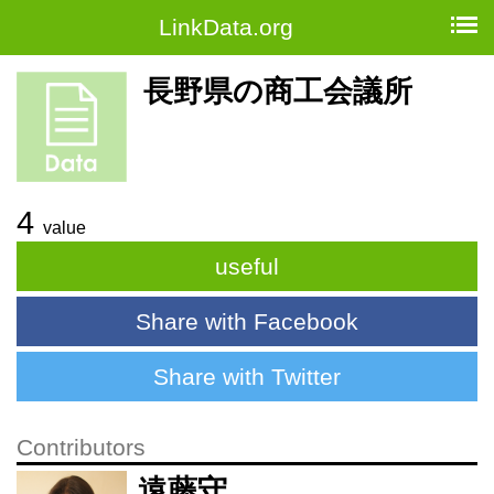
LinkData.org
長野県の商工会議所
4
value
useful
Share with Facebook
Share with Twitter
Contributors
遠藤守