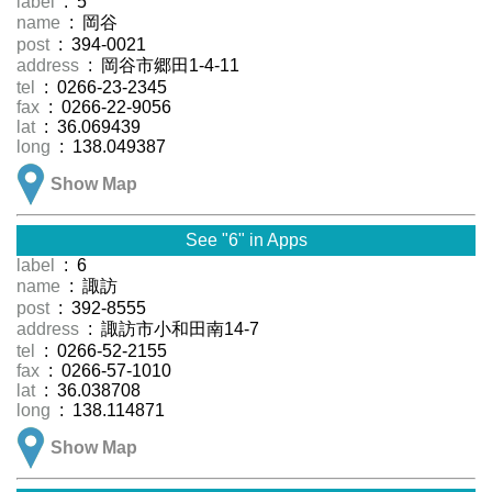
label
: 5
name
: 岡谷
post
: 394-0021
address
: 岡谷市郷田1-4-11
tel
: 0266-23-2345
fax
: 0266-22-9056
lat
: 36.069439
long
: 138.049387
Show Map
See "6" in Apps
label
: 6
name
: 諏訪
post
: 392-8555
address
: 諏訪市小和田南14-7
tel
: 0266-52-2155
fax
: 0266-57-1010
lat
: 36.038708
long
: 138.114871
Show Map