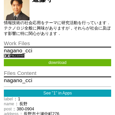
情報技術の社会応用をテーマに研究活動を行っています．
テクノロジ全般に興味がありますが，それらが社会に及ぼ
す影響に特に関心があります．
Work Files
nagano_cci
download
Files Content
nagano_cci
See "1" in Apps
label
: 1
name
: 長野
post
: 380-0904
address
: 長野市七瀬中町276