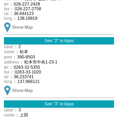
tel
: 026-227-2428
fax
: 026-227-2758
lat
: 36.644123
long
: 138.19919
Show Map
See "2" in Apps
label
: 2
name
: 松本
post
: 390-8503
address
: 松本市中央1-23-1
tel
: 0263-32-5355
fax
: 0263-33-1020
lat
: 36.233741
long
: 137.966121
Show Map
See "3" in Apps
label
: 3
name
: 上田