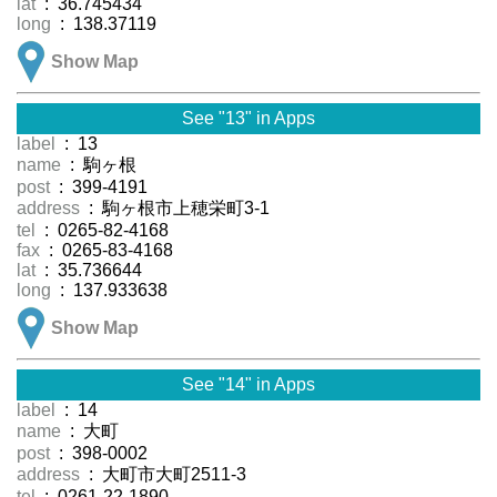
lat
: 36.745434
long
: 138.37119
Show Map
See "13" in Apps
label
: 13
name
: 駒ヶ根
post
: 399-4191
address
: 駒ヶ根市上穂栄町3-1
tel
: 0265-82-4168
fax
: 0265-83-4168
lat
: 35.736644
long
: 137.933638
Show Map
See "14" in Apps
label
: 14
name
: 大町
post
: 398-0002
address
: 大町市大町2511-3
tel
: 0261-22-1890