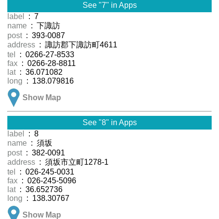
See "7" in Apps
label
: 7
name
: 下諏訪
post
: 393-0087
address
: 諏訪郡下諏訪町4611
tel
: 0266-27-8533
fax
: 0266-28-8811
lat
: 36.071082
long
: 138.079816
Show Map
See "8" in Apps
label
: 8
name
: 須坂
post
: 382-0091
address
: 須坂市立町1278-1
tel
: 026-245-0031
fax
: 026-245-5096
lat
: 36.652736
long
: 138.30767
Show Map