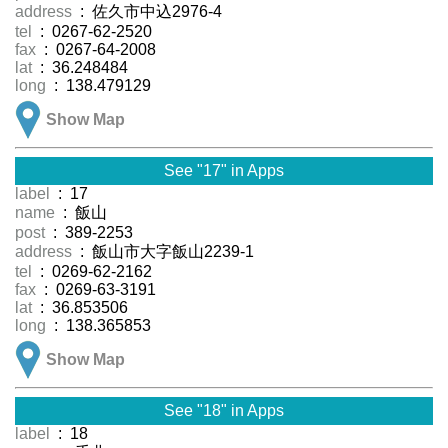
address
: 佐久市中込2976-4
tel
: 0267-62-2520
fax
: 0267-64-2008
lat
: 36.248484
long
: 138.479129
Show Map
See "17" in Apps
label
: 17
name
: 飯山
post
: 389-2253
address
: 飯山市大字飯山2239-1
tel
: 0269-62-2162
fax
: 0269-63-3191
lat
: 36.853506
long
: 138.365853
Show Map
See "18" in Apps
label
: 18