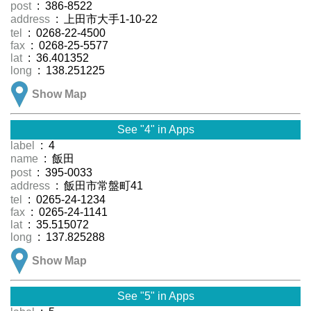
post
: 386-8522
address
: 上田市大手1-10-22
tel
: 0268-22-4500
fax
: 0268-25-5577
lat
: 36.401352
long
: 138.251225
Show Map
See "4" in Apps
label
: 4
name
: 飯田
post
: 395-0033
address
: 飯田市常盤町41
tel
: 0265-24-1234
fax
: 0265-24-1141
lat
: 35.515072
long
: 137.825288
Show Map
See "5" in Apps