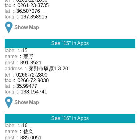
fax
: 0261-23-3735
lat
: 36.507076
long
: 137.858915
Show Map
See "15" in Apps
label
: 15
name
: 茅野
post
: 391-8521
address
: 茅野市塚原1-3-20
tel
: 0266-72-2800
fax
: 0266-72-9030
lat
: 35.99477
long
: 138.154741
Show Map
See "16" in Apps
label
: 16
name
: 佐久
post
: 385-0051