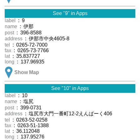
See "9" in Apps
label
: 9
name
: 伊那
post
: 396-8588
address
: 伊那市中央4605-8
tel
: 0265-72-7000
fax
: 0265-73-7766
lat
: 35.837727
long
: 137.96935
Show Map
See "10" in Apps
label
: 10
name
: 塩尻
post
: 399-0731
address
: 塩尻市大門一番町12-2えんぱーく406
tel
: 0263-52-0258
fax
: 0263-51-1388
lat
: 36.112048
long
: 137.95276