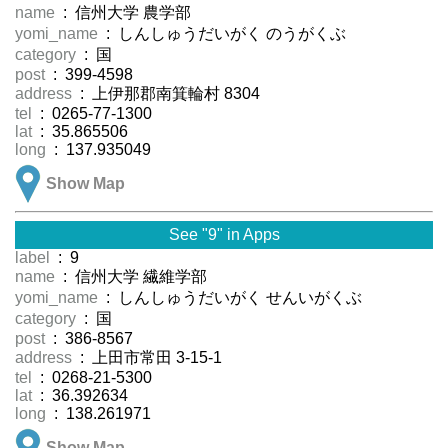
name
: 信州大学 農学部
yomi_name
: しんしゅうだいがく のうがくぶ
category
: 国
post
: 399-4598
address
: 上伊那郡南箕輪村 8304
tel
: 0265-77-1300
lat
: 35.865506
long
: 137.935049
Show Map
See "9" in Apps
label
: 9
name
: 信州大学 繊維学部
yomi_name
: しんしゅうだいがく せんいがくぶ
category
: 国
post
: 386-8567
address
: 上田市常田 3-15-1
tel
: 0268-21-5300
lat
: 36.392634
long
: 138.261971
Show Map