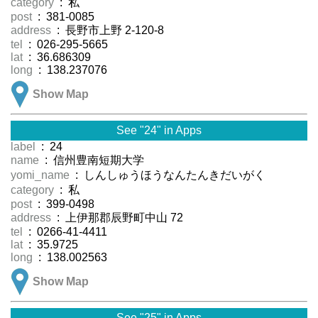
category
: 私
post
: 381-0085
address
: 長野市上野 2-120-8
tel
: 026-295-5665
lat
: 36.686309
long
: 138.237076
Show Map
See "24" in Apps
label
: 24
name
: 信州豊南短期大学
yomi_name
: しんしゅうほうなんたんきだいがく
category
: 私
post
: 399-0498
address
: 上伊那郡辰野町中山 72
tel
: 0266-41-4411
lat
: 35.9725
long
: 138.002563
Show Map
See "25" in Apps