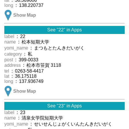
lat
: 36.369606
long
: 138.220737
Show Map
See "22" in Apps
label
: 22
name
: 松本短期大学
yomi_name
: まつもとたんきだいがく
category
: 私
post
: 399-0033
address
: 松本市笹賀 3118
tel
: 0263-58-4417
lat
: 36.175118
long
: 137.936749
Show Map
See "23" in Apps
label
: 23
name
: 清泉女学院短期大学
yomi_name
: せいせんじょがくいんたんきだいがく