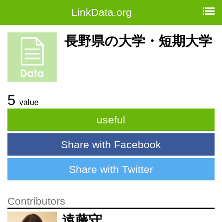
LinkData.org
長野県の大学・短期大学
5
value
useful
Share with Facebook
Share with Twitter
Contributors
遠藤守