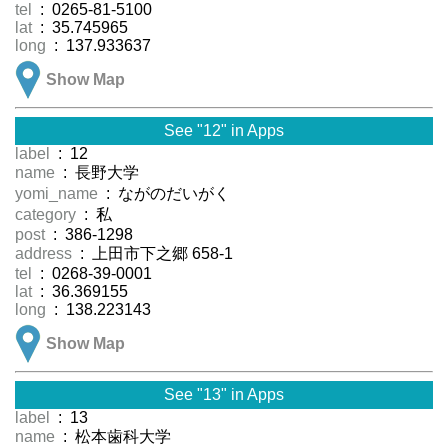
tel
: 0265-81-5100
lat
: 35.745965
long
: 137.933637
Show Map
See "12" in Apps
label
: 12
name
: 長野大学
yomi_name
: ながのだいがく
category
: 私
post
: 386-1298
address
: 上田市下之郷 658-1
tel
: 0268-39-0001
lat
: 36.369155
long
: 138.223143
Show Map
See "13" in Apps
label
: 13
name
: 松本歯科大学