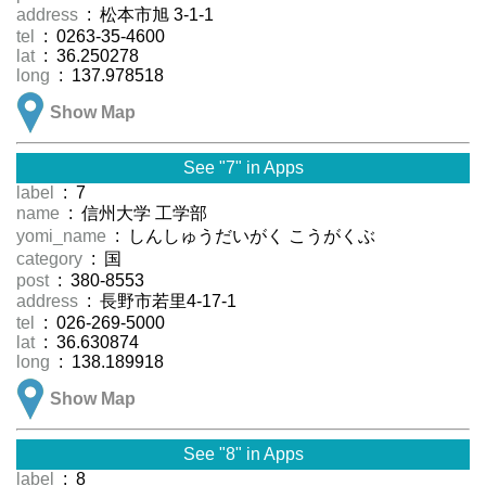
address
: 松本市旭 3-1-1
tel
: 0263-35-4600
lat
: 36.250278
long
: 137.978518
Show Map
See "7" in Apps
label
: 7
name
: 信州大学 工学部
yomi_name
: しんしゅうだいがく こうがくぶ
category
: 国
post
: 380-8553
address
: 長野市若里4-17-1
tel
: 026-269-5000
lat
: 36.630874
long
: 138.189918
Show Map
See "8" in Apps
label
: 8