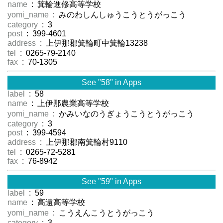
name
: 箕輪進修高等学校
yomi_name
: みのわしんしゅうこうとうがっこう
category
: 3
post
: 399-4601
address
: 上伊那郡箕輪町中箕輪13238
tel
: 0265-79-2140
fax
: 70-1305
See "58" in Apps
label
: 58
name
: 上伊那農業高等学校
yomi_name
: かみいなのうぎょうこうとうがっこう
category
: 3
post
: 399-4594
address
: 上伊那郡南箕輪村9110
tel
: 0265-72-5281
fax
: 76-8942
See "59" in Apps
label
: 59
name
: 高遠高等学校
yomi_name
: こうえんこうとうがっこう
category
: 3