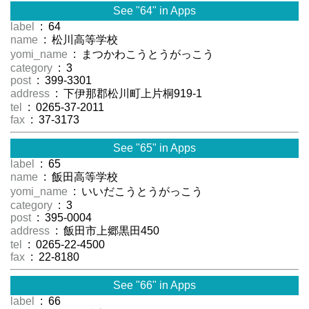
See "64" in Apps
label
: 64
name
: 松川高等学校
yomi_name
: まつかわこうとうがっこう
category
: 3
post
: 399-3301
address
: 下伊那郡松川町上片桐919-1
tel
: 0265-37-2011
fax
: 37-3173
See "65" in Apps
label
: 65
name
: 飯田高等学校
yomi_name
: いいだこうとうがっこう
category
: 3
post
: 395-0004
address
: 飯田市上郷黒田450
tel
: 0265-22-4500
fax
: 22-8180
See "66" in Apps
label
: 66