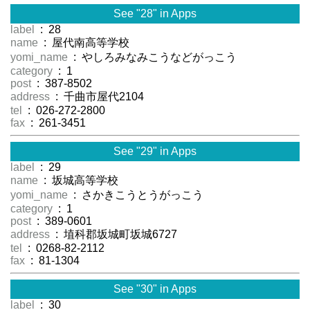
See "28" in Apps
label
: 28
name
: 屋代南高等学校
yomi_name
: やしろみなみこうなどがっこう
category
: 1
post
: 387-8502
address
: 千曲市屋代2104
tel
: 026-272-2800
fax
: 261-3451
See "29" in Apps
label
: 29
name
: 坂城高等学校
yomi_name
: さかきこうとうがっこう
category
: 1
post
: 389-0601
address
: 埴科郡坂城町坂城6727
tel
: 0268-82-2112
fax
: 81-1304
See "30" in Apps
label
: 30