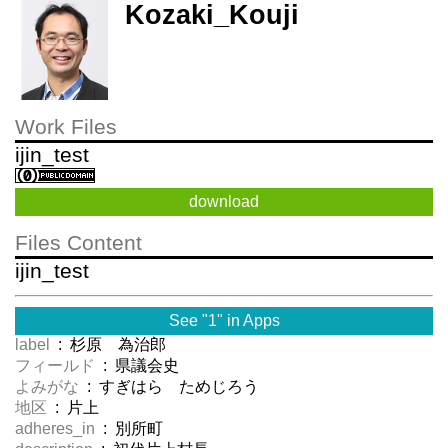
Kozaki_Kouji
Work Files
ijin_test
download
Files Content
ijin_test
See "1" in Apps
label
: 杉原 為治郎
フィールド
: 県議会史
よみがな
: すぎはら ためじろう
地区
: 片上
adheres_in
: 別所町