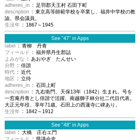
adheres_in
: 足羽郡天王村 石田下町
description
: 東京高等師範学校を卒業し、福井中学校の教
諭。県会議員。
生没年
: 1867～1945
See "47" in Apps
label
: 青柳 丹青
フィールド
: 福井県丹生郡誌
よみがな
: あおやぎ たんせい
分野
: 俳諧
時代
: 近代
地区
: 立待
adheres_in
: 石田上町
description
: 九右衛門、天保13年（1842）生まれ。号を
一窓庵丹青とし俳諧で活躍。南越獅子林分社二代目代表。
大正元年歿、享年71歳。石田上の西蓮寺に碑あり。
生没年
: 1842～1912
See "48" in Apps
label
: 大橋 庄右エ門
フィールド
: 県議会史