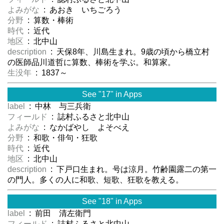
よみがな
: あおき いちごろう
分野
: 算数・棒術
時代
: 近代
地区
: 北中山
description
: 天保8年、川島生まれ。9歳の頃から橋立村
の医師品川道哲に算数、棒術を学ぶ。和算家。
生没年
: 1837～
See "17" in Apps
label
: 中林 与三兵衛
フィールド
: 誌村ふるさと北中山
よみがな
: なかばやし よそべえ
分野
: 和歌・俳句・狂歌
時代
: 近代
地区
: 北中山
description
: 下戸口生まれ。号は涼月。竹齢園露二の第一
の門人。多くの人に和歌、短歌、狂歌を教える。
See "18" in Apps
label
: 前田 清左衛門
フィールド
: 誌村ふるさと北中山