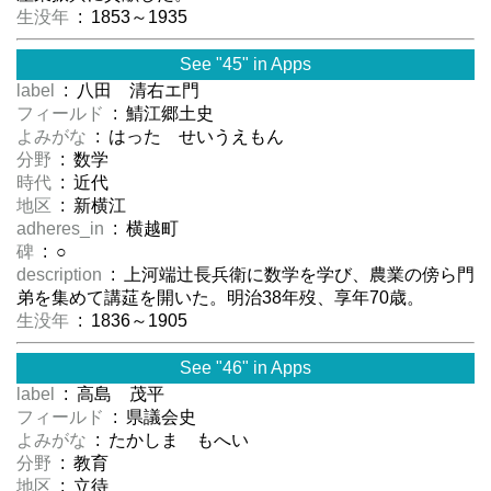
生没年
: 1853～1935
See "45" in Apps
label
: 八田 清右エ門
フィールド
: 鯖江郷土史
よみがな
: はった せいうえもん
分野
: 数学
時代
: 近代
地区
: 新横江
adheres_in
: 横越町
碑
: ○
description
: 上河端辻長兵衛に数学を学び、農業の傍ら門
弟を集めて講莚を開いた。明治38年歿、享年70歳。
生没年
: 1836～1905
See "46" in Apps
label
: 高島 茂平
フィールド
: 県議会史
よみがな
: たかしま もへい
分野
: 教育
地区
: 立待