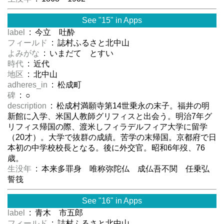
See "15" in Apps
label
: 今立 吐酔
フィールド
: 誌村ふるさと北中山
よみがな
: いまだて とすい
時代
: 近代
地区
: 北中山
adheres_in
: 松成町
碑
: ○
description
: 松成村満願寺第14世乗永の末子。福井の明
新館に入学、米国人教師グリフィスと出会う。明治7年グ
リフィス帰国の際、渡米しフィラデルフィア大学に留学
（20才）。大学で抜群の成績。苦学の末帰国。京都府で日
本初の中学校校長となる。後に外交官。昭和6年歿、76
歳。
生没年
: 本来多罪身 唯称弥陀仏 成仏吾不関 任乗弘
誓筏
See "16" in Apps
label
: 青木 市五郎
フィールド
: 誌村ふるさと北中山