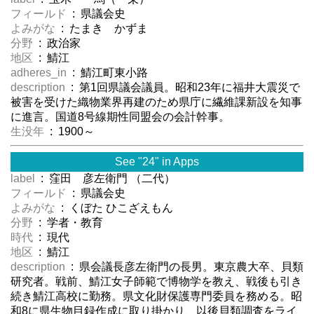
フィールド
: 県議会史
よみがな
: たまき かずま
分野
: 政治家
地区
: 鯖江
adheres_in
: 鯖江町東小路
description
: 第1回県議会議員。昭和23年に福井大震災で
被害を受けた織物業界再建のため県庁に繊維課新設を知事
に進言。国道8号線期性同盟会の会計幹事。
生没年
: 1900～
See "24" in Apps
label
: 窪田 彦左衛門 （二代）
フィールド
: 県議会史
よみがな
: くぼた ひこざえもん
分野
: 学者・教育
時代
: 現代
地区
: 鯖江
description
: 県会議長彦左衛門の長男。東京農大卒、貝類
研究者。戦前、鯖江女子師範で博物学を教え、戦後も引き
続き鯖江高校に勤務。県文化財保護専門委員を務める。昭
和8に県生物目録作成に取り掛かり、以後貝類調査をライ