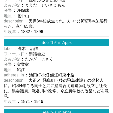
よみがな
: まえだ せいざえもん
分野
: 浄瑠璃
地区
: 北中山
description
: 天保3年松成生まれ。方々で浄瑠璃や芝居行
った。享年65歳。
生没年
: 1832～1896
See "19" in Apps
label
: 高木 治作
フィールド
: 県議会史
よみがな
: たかぎ じさく
分野
: 実業家
地区
: 鯖江
adheres_in
: 池田町小畑 鯖江町東小路
description
: 大正5年飛島組（後の飛島建設）の発起人
に。昭和4年ごろ同士と共に鯖浦合同運送㈱を設立し社長
に。県会議員。鞍谷川の改修、今立農学校の改築などを意
見。
生没年
: 1871～1946
See "20" in Apps