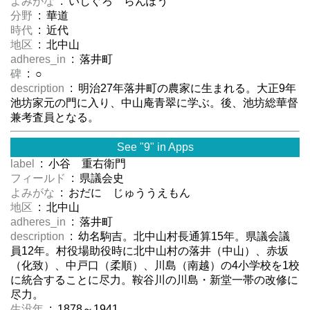
よみがな
: いしぐろ らんぽう
分野
: 華道
時代
: 近代
地区
: 北中山
adheres_in
: 落井町
碑
: ○
description
: 明治27年落井町の農家に生まれる。大正9年
池坊家元の門に入り、中山庵青翠に学ぶ。後、池坊総華督
兼考査員となる。
See "9" in Apps
label
: 小谷 重右衛門
フィールド
: 県議会史
よみがな
: おだに じゅううえもん
地区
: 北中山
adheres_in
: 落井町
description
: 幼名駒吉。北中山村長通算15年。県議会議
員12年。村役場助役時に北中山村の落井（中山）、赤坂
（化致）、中戸口（柔順）、川島（南越）の4小学校を1校
に統合することに尽力。鞍谷川の川島・新堂一帯の改修に
尽力。
生没年
: 1878～1941