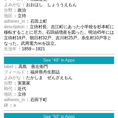
よみがな
: おおはし しょううえもん
分野
: 政治
地区
: 立待
adheres_in
: 石田上町
description
: 立待村長、吉江町にあった小学校を杉本町に
移転することに尽力。石田縞増産を図った。明治45年には
立待村19戸、朝日村32戸、吉川村25戸、糸生村10戸等と
なった。武周電力㈱を設立。
生没年
: 1859～1921
See "49" in Apps
label
: 高島 善左衛門
フィールド
: 福井県丹生郡誌
よみがな
: たかしま ぜんざえもん
分野
: 実業家
時代
: 近代
地区
: 立待
adheres_in
: 石田下町
碑
: ○
See "50" in Apps