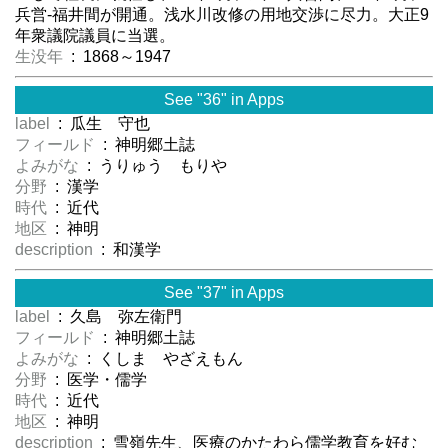
兵営-福井間が開通。浅水川改修の用地交渉に尽力。大正9
年衆議院議員に当選。
生没年
: 1868～1947
See "36" in Apps
label
: 瓜生 守也
フィールド
: 神明郷土誌
よみがな
: うりゅう もりや
分野
: 漢学
時代
: 近代
地区
: 神明
description
: 和漢学
See "37" in Apps
label
: 久島 弥左衛門
フィールド
: 神明郷土誌
よみがな
: くしま やざえもん
分野
: 医学・儒学
時代
: 近代
地区
: 神明
description
: 雪嶺先生、医療のかたわら儒学教育を好む