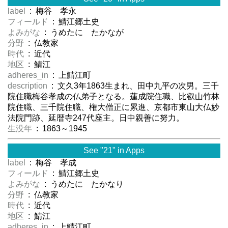
label
: 梅谷 孝永
フィールド
: 鯖江郷土史
よみがな
: うめたに たかなが
分野
: 仏教家
時代
: 近代
地区
: 鯖江
adheres_in
: 上鯖江町
description
: 文久3年1863生まれ、田中九平の次男。三千
院住職梅谷孝成の仏弟子となる。蓮成院住職、比叡山竹林
院住職、三千院住職、権大僧正に累進、京都市東山大仏妙
法院門跡、延暦寺247代座主。日中親善に努力。
生没年
: 1863～1945
See "21" in Apps
label
: 梅谷 孝成
フィールド
: 鯖江郷土史
よみがな
: うめたに たかなり
分野
: 仏教家
時代
: 近代
地区
: 鯖江
adheres_in
: 上鯖江町