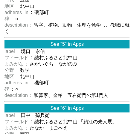
地区
: 北中山
adheres_in
: 磯部町
碑
: ○
description
: 習字、植物、動物、生理を勉学し、教職に就
く
See "5" in Apps
label
: 境口 永信
フィールド
: 誌村ふるさと北中山
よみがな
: さかいぐち ながのぶ
分野
: 数学
地区
: 北中山
adheres_in
: 磯部町
碑
: ○
description
: 和算家、金粕 五右衛門の第1門人
See "6" in Apps
label
: 田中 孫兵衛
フィールド
: 誌村ふるさと北中山 「鯖江の先人展」
よみがな
: たなか まごべえ