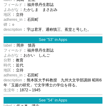
フィールド
: 福井県丹生郡誌
よみがな
: たかしま まさおみ
地区
: 立待
adheres_in
: 石田町
碑
: ○
description
: 字は君牙、通称慎三、蕉堂と号した。
See "53" in Apps
label
: 岡井 慎吾
フィールド
: 福井県丹生郡誌
よみがな
: おかい しんご
分野
: 教育
時代
: 近代
地区
: 立待
adheres_in
: 石田町
description
: 熊本医大予科教授 九州大文学部講師 昭和6
年「玉篇の研究」で文学博士の学位を得る。
生没年
: 1872～1945
See "54" in Apps
label
: 佐々木 清六