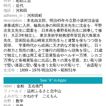
分野
: 彫刻工芸
時代
: 近代
地区
: 河和田
adheres_in
: 河和田町
description
: 本名由太郎。明治45年今立郡小坂村沈金徒
弟養成所に入所。輪島出身の和田其水先生に沈金を、平野
次良太先生に図案を、日本画を桑野長松先生に師事して修
行、大正3年独立し、東京美術学校教授帝室芸員六角紫水
先生、芸術院会員山崎覚太郎先生らと連繋を保ちつつ技を
習得。 学童時代から絵画に天才的な才能を発揮し、日々
の努力と気性の激しさで修行の段階から頭角を現し、21歳
で独立した後は商工省工芸展覧会やベルギー万博、シカゴ
万博など各種展覧会に出品し数々の賞を受賞。太い彫り跡
で堅い漆器に堅い鑿を使う太彫りや片彫りで、「由斎彫り
生没年
: 1899～1976 明治32年～昭和51年
See "4" in Apps
label
: 金粕 五右衛門
フィールド
: 誌村ふるさと北中山
よみがな
: かねかす ごえもん
分野
: 数学
時代
: 近世