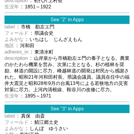
description
: 初代片上村長
生没年
: 1851～1922
See "2" in Apps
label
: 市橋 勘左エ門
フィールド
: 県議会史
よみがな
: いちはし じんざえもん
地区
: 河和田
adheres_in
: 東清水町
description
: 山岸泉から市橋勘左エ門の養子となる。農業
のかたわら機業を営み、次第に主となる。杉の植林を奨
励、林道の開設に尽力、峰越林道の開発は村民から感謝さ
れた。昭和21年河和田村長。県議会議員。議員在任中の福
井大震災と昭和28年9月の台風13号による若狭地方の災害
対策に尽力。上河内清根線、鞍谷川の改修に尽力。
生没年
: 1895～1971
See "3" in Apps
label
: 真保 由斎
フィールド
: 鯖江郷土史
よみがな
: しんぼ ゆうさい