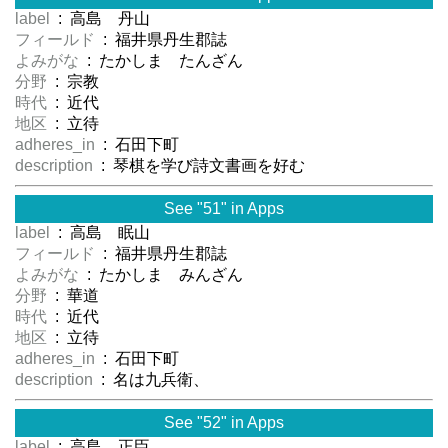
label
: 高島 丹山
フィールド
: 福井県丹生郡誌
よみがな
: たかしま たんざん
分野
: 宗教
時代
: 近代
地区
: 立待
adheres_in
: 石田下町
description
: 琴棋を学び詩文書画を好む
See "51" in Apps
label
: 高島 眠山
フィールド
: 福井県丹生郡誌
よみがな
: たかしま みんざん
分野
: 華道
時代
: 近代
地区
: 立待
adheres_in
: 石田下町
description
: 名は九兵衛、
See "52" in Apps
label
: 高島 正臣