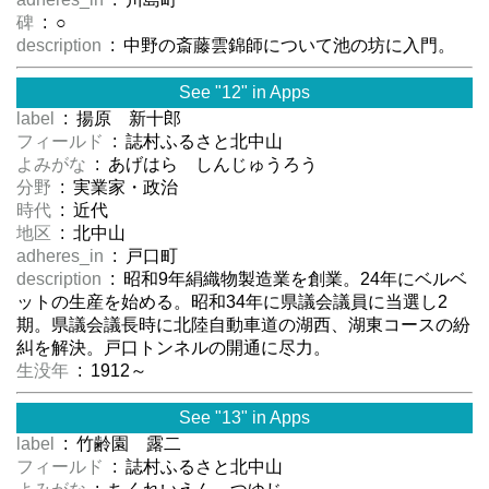
碑
: ○
description
: 中野の斎藤雲錦師について池の坊に入門。
See "12" in Apps
label
: 揚原 新十郎
フィールド
: 誌村ふるさと北中山
よみがな
: あげはら しんじゅうろう
分野
: 実業家・政治
時代
: 近代
地区
: 北中山
adheres_in
: 戸口町
description
: 昭和9年絹織物製造業を創業。24年にベルベ
ットの生産を始める。昭和34年に県議会議員に当選し2
期。県議会議長時に北陸自動車道の湖西、湖東コースの紛
糾を解決。戸口トンネルの開通に尽力。
生没年
: 1912～
See "13" in Apps
label
: 竹齢園 露二
フィールド
: 誌村ふるさと北中山