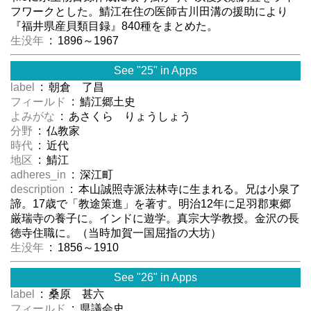
フワークとした。鯖江在住の医師古川田溝の援助により
『福井県産貝類目録』840種をまとめた。
生没年
: 1896～1967
See "25" in Apps
label
: 朝倉 了昌
フィールド
: 鯖江郷土史
よみがな
: あさくら りょうしょう
分野
: 仏教家
時代
: 近代
地区
: 鯖江
adheres_in
: 深江町
description
: 本山誠照寺派法林寺に生まれる。兄は小泉了
諦。17歳で「教途策進」を著す。明治12年に足羽郡東郷
厳瑞寺の養子に。インドに遊学。真宗大学教授。金沢の長
徳寺住職に。（当時加賀一国屈指の大坊）
生没年
: 1856～1910
See "26" in Apps
label
: 桑原 甚六
フィールド
: 県議会史