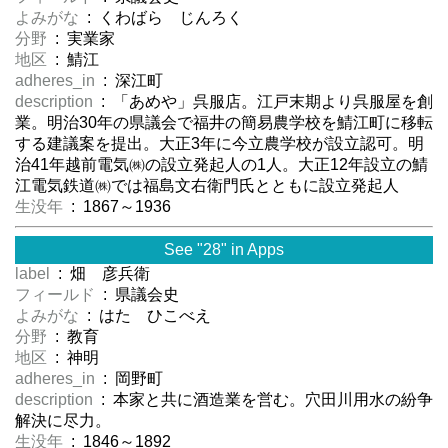
よみがな
: くわばら じんろく
分野
: 実業家
地区
: 鯖江
adheres_in
: 深江町
description
: 「あめや」呉服店。江戸末期より呉服屋を創
業。明治30年の県議会で福井の簡易農学校を鯖江町に移転
する建議案を提出。大正3年に今立農学校が設立認可。明
治41年越前電気㈱の設立発起人の1人。大正12年設立の鯖
江電気鉄道㈱では福島文右衛門氏とともに設立発起人
生没年
: 1867～1936
See "28" in Apps
label
: 畑 彦兵衛
フィールド
: 県議会史
よみがな
: はた ひこべえ
分野
: 教育
地区
: 神明
adheres_in
: 岡野町
description
: 本家と共に酒造業を営む。穴田川用水の紛争
解決に尽力。
生没年
: 1846～1892