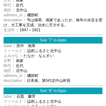
分野
: 画家
時代
: 近代
地区
: 北中山
adheres_in
: 磯部町
description
: 号は南翠。画家であったが、毎年の水災を受
け、大工事を完成、治水に尽力する。
生没年
: 1847～1921
See "7" in Apps
label
: 田中 南翠
フィールド
: 誌村ふるさと北中山
よみがな
: たなか なんすい
分野
: 画家
時代
: 近代
地区
: 北中山
adheres_in
: 磯部町
description
: 日本画、第5代北中山村長
See "8" in Apps
label
: 石黒 蘭芳
フィールド
: 誌村ふるさと北中山