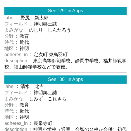
See "29" in Apps
label
: 野尻 新太郎
フィールド
: 神明郷土誌
よみがな
: のじり しんたろう
分野
: 教育
時代
: 近代
地区
: 神明
adheres_in
: 定次町 東鳥羽町
description
: 東京高等師範学校、静岡中学校、福井師範学
校、福山師範学校などで教鞭。
See "30" in Apps
label
: 清水 此吉
フィールド
: 神明郷土誌
よみがな
: しみず これきち
分野
: 教育
時代
: 近代
地区
: 神明
adheres_in
: 長泉寺町
description
: 神明小学校（通明、合智の２校が合併）初代