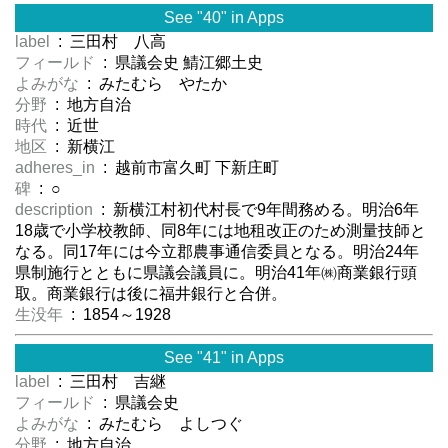
See "40" in Apps
label
: 三田村 八高
フィールド
: 県議会史 鯖江郷土史
よみがな
: みたむら やたか
分野
: 地方自治
時代
: 近世
地区
: 新横江
adheres_in
: 越前市富久町 下新庄町
碑
: ○
description
: 新横江村初代村長で9年間務める。明治6年
18歳で小学校教師、同8年には地租改正のため測量技師と
なる。同17年には今立郡農事通信委員となる。明治24年
県制施行とともに県議会議員に。明治41年㈱商業銀行頭
取。商業銀行は後に福井銀行と合併。
生没年
: 1854～1928
See "41" in Apps
label
: 三田村 吉継
フィールド
: 県議会史
よみがな
: みたむら よしつぐ
分野
: 地方自治