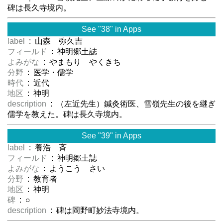
碑は長久寺境内。
See "38" in Apps
label
: 山森 弥久吉
フィールド
: 神明郷土誌
よみがな
: やまもり やくきち
分野
: 医学・儒学
時代
: 近代
地区
: 神明
description
: （左近先生）鍼灸術医、雪嶺先生の後を継ぎ
儒学を教えた。碑は長久寺境内。
See "39" in Apps
label
: 養浩 斉
フィールド
: 神明郷土誌
よみがな
: ようこう さい
分野
: 教育者
地区
: 神明
碑
: ○
description
: 碑は岡野町妙法寺境内。