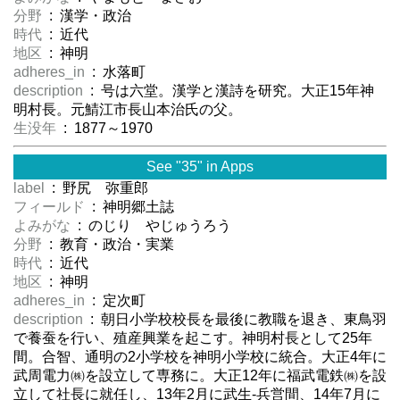
分野
: 漢学・政治
時代
: 近代
地区
: 神明
adheres_in
: 水落町
description
: 号は六堂。漢学と漢詩を研究。大正15年神
明村長。元鯖江市長山本治氏の父。
生没年
: 1877～1970
See "35" in Apps
label
: 野尻 弥重郎
フィールド
: 神明郷土誌
よみがな
: のじり やじゅうろう
分野
: 教育・政治・実業
時代
: 近代
地区
: 神明
adheres_in
: 定次町
description
: 朝日小学校校長を最後に教職を退き、東鳥羽
で養蚕を行い、殖産興業を起こす。神明村長として25年
間。合智、通明の2小学校を神明小学校に統合。大正4年に
武周電力㈱を設立して専務に。大正12年に福武電鉄㈱を設
立して社長に就任し、13年2月に武生-兵営間、14年7月に