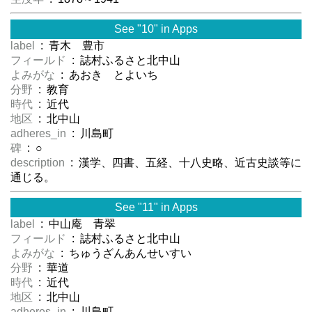
See "10" in Apps
label
: 青木 豊市
フィールド
: 誌村ふるさと北中山
よみがな
: あおき とよいち
分野
: 教育
時代
: 近代
地区
: 北中山
adheres_in
: 川島町
碑
: ○
description
: 漢学、四書、五経、十八史略、近古史談等に
通じる。
See "11" in Apps
label
: 中山庵 青翠
フィールド
: 誌村ふるさと北中山
よみがな
: ちゅうざんあんせいすい
分野
: 華道
時代
: 近代
地区
: 北中山
adheres_in
: 川島町