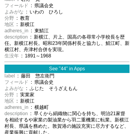
フィールド
: 県議会史
よみがな
: いわの ひろし
分野
: 教育
地区
: 新横江
adheres_in
: 東鯖江
description
: 新横江、片上、国高の各尋常小学校長を歴
任。新横江村長。昭和23年関係村長と協力し、鯖江町、新
横江村、舟津村合併を実現。
生没年
: 1891～1968
See "44" in Apps
label
: 藤田 惣左衛門
フィールド
: 県議会史
よみがな
: ふじた そうざえもん
分野
: 実業家
地区
: 新横江
adheres_in
: 横越町
description
: 早くから絹織物に関心を持ち、明治21家督
を相続するや家業の製油業から羽二重機業に転業。新横江
村長、県議を務めた。敦賀港の施設充実に尽力するなど、
産業振興に貢献した。