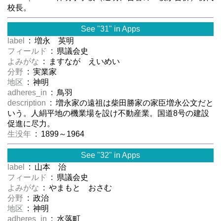
校長。
See "31" in Apps
label
: 増永 英明
フィールド
: 県議会史
よみがな
: ますなが えいめい
分野
: 実業家
地区
: 神明
adheres_in
: 鳥羽
description
: 増永家の遠祖は柴田勝家の家臣増永公文だと
いう。人絹平地の機業場を設け不動産業。国道8号の建設
促進に尽力。
生没年
: 1899～1964
See "32" in Apps
label
: 山本 治
フィールド
: 県議会史
よみがな
: やまもと おさむ
分野
: 政治
地区
: 神明
adheres_in
: 水落町