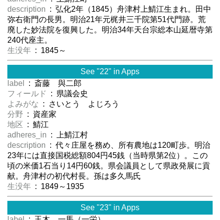
description
: 弘化2年（1845）舟津村上鯖江生まれ。田中
弥右衛門の長男。明治21年元梶井三千院第51代門跡。荒
廃した妙法院を復興した。明治34年天台宗総本山延暦寺第
240代座主。
生没年
: 1845～
See "22" in Apps
label
: 斎藤 與二郎
フィールド
: 県議会史
よみがな
: さいとう よじろう
分野
: 資産家
地区
: 鯖江
adheres_in
: 上鯖江村
description
: 代々庄屋を務め、所有農地は120町歩。明治
23年には直接国税総額804円45銭（当時県第2位）。この
頃の米価1石当り14円60銭。県会議員として県政発展に貢
献。舟津村の初代村長。孫は多久馬氏
生没年
: 1849～1935
See "23" in Apps
label
: 玉木 一馬（一栄）