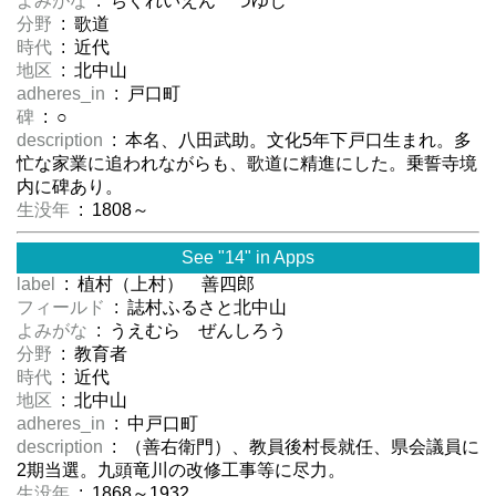
よみがな
: ちくれいえん つゆじ
分野
: 歌道
時代
: 近代
地区
: 北中山
adheres_in
: 戸口町
碑
: ○
description
: 本名、八田武助。文化5年下戸口生まれ。多
忙な家業に追われながらも、歌道に精進にした。乗誓寺境
内に碑あり。
生没年
: 1808～
See "14" in Apps
label
: 植村（上村） 善四郎
フィールド
: 誌村ふるさと北中山
よみがな
: うえむら ぜんしろう
分野
: 教育者
時代
: 近代
地区
: 北中山
adheres_in
: 中戸口町
description
: （善右衛門）、教員後村長就任、県会議員に
2期当選。九頭竜川の改修工事等に尽力。
生没年
: 1868～1932