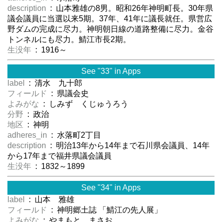
description
: 山本雅雄の8男。昭和26年神明町長。30年県
議会議員に当選以来5期。37年、41年に議長就任。県営広
野ダムの完成に尽力。神明朝日線の道路整備に尽力。金谷
トンネルにも尽力。鯖江市長2期。
生没年
: 1916～
See "33" in Apps
label
: 清水 九十郎
フィールド
: 県議会史
よみがな
: しみず くじゅうろう
分野
: 政治
地区
: 神明
adheres_in
: 水落町2丁目
description
: 明治13年から14年まで石川県会議員、14年
から17年まで福井県議会議員
生没年
: 1832～1899
See "34" in Apps
label
: 山本 雅雄
フィールド
: 神明郷土誌 「鯖江の先人展」
よみがな
: やまもと まさお