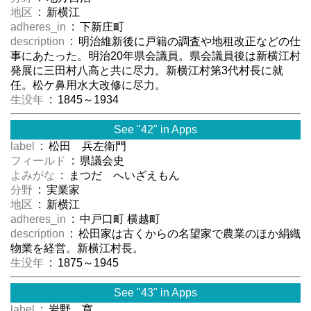
地区
: 新横江
adheres_in
: 下新庄町
description
: 明治維新後に戸籍の調査や地租改正などの仕
事にあたった。明治20年県会議員。県会議員後は新横江村
発展に三田村八高と共に尽力。新横江村第3代村長に就
任。松ケ鼻用水大改修に尽力。
生没年
: 1845～1934
See "42" in Apps
label
: 松田 兵左衛門
フィールド
: 県議会史
よみがな
: まつだ へいざえもん
分野
: 実業家
地区
: 新横江
adheres_in
: 中戸口町 横越町
description
: 松田家は古くからの名望家で農業のほか絹織
物業を経営。新横江村長。
生没年
: 1875～1945
See "43" in Apps
label
: 岩野 寛