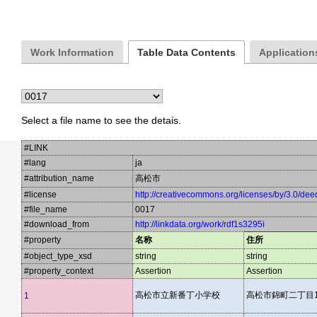
Work Information
Table Data Contents
Applications
Select a file name to see the detais.
#LINK
#lang
ja
#attribution_name
高松市
#license
http://creativecommons.org/licenses/by/3.0/dee
#file_name
0017
#download_from
http://linkdata.org/work/rdf1s3295i
#property
名称
住所
#object_type_xsd
string
string
#property_context
Assertion
Assertion
高松市立新番丁小学校
高松市錦町二丁目1
1