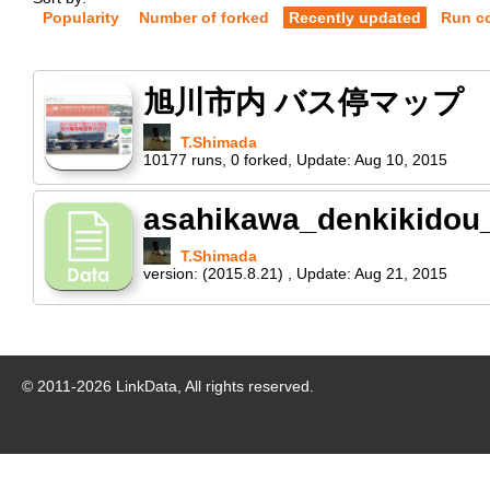
Popularity
Number of forked
Recently updated
Run c
旭川市内 バス停マップ
T.Shimada
10177
runs
,
0
forked
,
Update:
Aug 10, 2015
asahikawa_denkikidou
T.Shimada
version:
(2015.8.21)
,
Update:
Aug 21, 2015
© 2011-
2026
LinkData, All rights reserved.