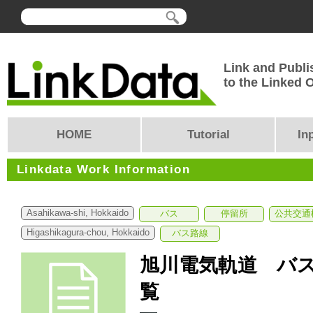
Link and Publi
to the Linked
HOME
Tutorial
In
Linkdata Work Information
Asahikawa-shi, Hokkaido
バス
停留所
公共交通
Higashikagura-chou, Hokkaido
バス路線
旭川電気軌道 バ
覧