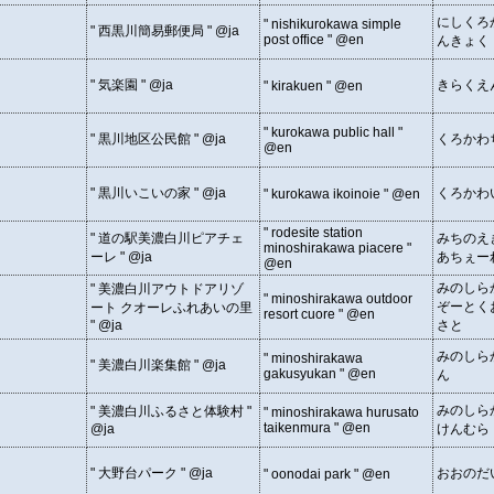
にしくろ
" nishikurokawa simple
" 西黒川簡易郵便局 " @ja
post office " @en
んきょく
" 気楽園 " @ja
きらくえ
" kirakuen " @en
" kurokawa public hall "
" 黒川地区公民館 " @ja
くろかわ
@en
" 黒川いこいの家 " @ja
くろかわ
" kurokawa ikoinoie " @en
" rodesite station
" 道の駅美濃白川ピアチェ
みちのえ
minoshirakawa piacere "
ーレ " @ja
あちぇー
@en
みのしら
" 美濃白川アウトドアリゾ
" minoshirakawa outdoor
ぞーとく
ート クオーレふれあいの里
resort cuore " @en
" @ja
さと
みのしら
" minoshirakawa
" 美濃白川楽集館 " @ja
gakusyukan " @en
ん
みのしら
" 美濃白川ふるさと体験村 "
" minoshirakawa hurusato
taikenmura " @en
@ja
けんむら
" 大野台パーク " @ja
おおのだ
" oonodai park " @en