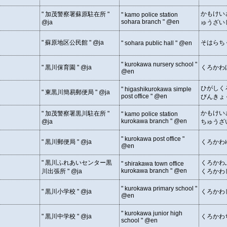
かもけい
" 加茂警察署蘇原駐在所 "
" kamo police station
sohara branch " @en
@ja
ゅうざい
" 蘇原地区公民館 " @ja
そはらち
" sohara public hall " @en
" kurokawa nursery school "
" 黒川保育園 " @ja
くろかわ
@en
ひがしく
" higashikurokawa simple
" 東黒川簡易郵便局 " @ja
post office " @en
びんきょ
かもけい
" 加茂警察署黒川駐在所 "
" kamo police station
kurokawa branch " @en
@ja
ちゅうざ
" kurokawa post office "
" 黒川郵便局 " @ja
くろかわ
@en
" 黒川ふれあいセンター黒
くろかわ
" shirakawa town office
kurokawa branch " @en
川出張所 " @ja
くろかわ
" kurokawa primary school "
" 黒川小学校 " @ja
くろかわ
@en
" kurokawa junior high
" 黒川中学校 " @ja
くろかわ
school " @en