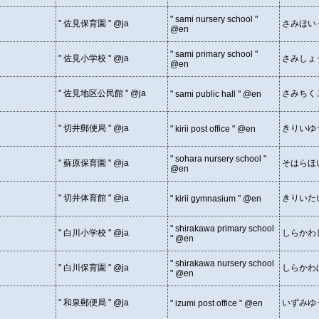
" sami nursery school "
" 佐見保育園 " @ja
さみほい
@en
" sami primary school "
" 佐見小学校 " @ja
さみしょ
@en
" 佐見地区公民館 " @ja
さみちく
" sami public hall " @en
" 切井郵便局 " @ja
きりいゆ
" kirii post office " @en
" sohara nursery school "
" 蘇原保育園 " @ja
そはらほ
@en
" 切井体育館 " @ja
きりいた
" kirii gymnasium " @en
" shirakawa primary school
" 白川小学校 " @ja
しらかわ
" @en
" shirakawa nursery school
" 白川保育園 " @ja
しらかわ
" @en
" 和泉郵便局 " @ja
いずみゆ
" izumi post office " @en