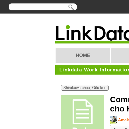
HOME
Linkdata Work Informatio
Shirakawa-chou, Gifu-ken
Comm
cho 
Amaka