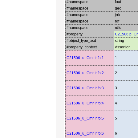
#namespace
foaf
#namespace
geo
#namespace
jrrk
#namespace
rdf
#namespace
rdfs
#property
C21506:p_Cm
#object_type_xsd
string
#property_context
Assertion
C21506_u_CmnInfo:1
1
C21506_u_CmnInfo:2
2
C21506_u_CmnInfo:3
3
C21506_u_CmnInfo:4
4
C21506_u_CmnInfo:5
5
C21506_u_CmnInfo:6
6