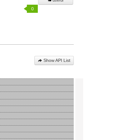
useful
0
Show API List