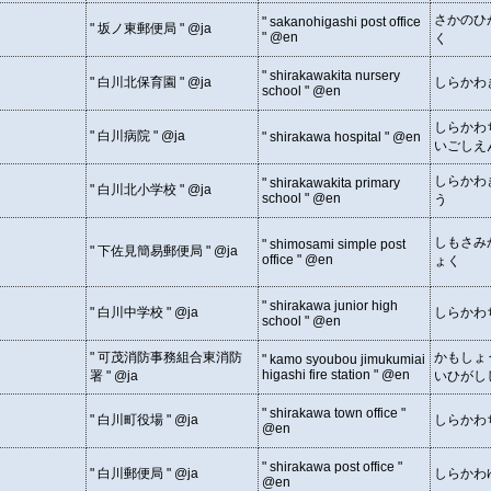
さかのひ
" sakanohigashi post office
" 坂ノ東郵便局 " @ja
" @en
く
" shirakawakita nursery
" 白川北保育園 " @ja
しらかわ
school " @en
しらかわ
" 白川病院 " @ja
" shirakawa hospital " @en
いごしえ
しらかわ
" shirakawakita primary
" 白川北小学校 " @ja
school " @en
う
しもさみ
" shimosami simple post
" 下佐見簡易郵便局 " @ja
office " @en
ょく
" shirakawa junior high
" 白川中学校 " @ja
しらかわ
school " @en
" 可茂消防事務組合東消防
かもしょ
" kamo syoubou jimukumiai
higashi fire station " @en
署 " @ja
いひがし
" shirakawa town office "
" 白川町役場 " @ja
しらかわ
@en
" shirakawa post office "
" 白川郵便局 " @ja
しらかわ
@en