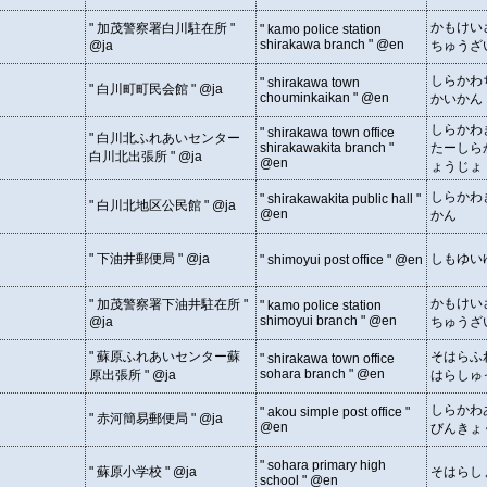
かもけい
" 加茂警察署白川駐在所 "
" kamo police station
shirakawa branch " @en
@ja
ちゅうざ
しらかわ
" shirakawa town
" 白川町町民会館 " @ja
chouminkaikan " @en
かいかん
しらかわ
" shirakawa town office
" 白川北ふれあいセンター
shirakawakita branch "
たーしら
白川北出張所 " @ja
@en
ょうじょ
しらかわ
" shirakawakita public hall "
" 白川北地区公民館 " @ja
@en
かん
" 下油井郵便局 " @ja
しもゆい
" shimoyui post office " @en
かもけい
" 加茂警察署下油井駐在所 "
" kamo police station
shimoyui branch " @en
@ja
ちゅうざ
" 蘇原ふれあいセンター蘇
そはらふ
" shirakawa town office
sohara branch " @en
原出張所 " @ja
はらしゅ
しらかわ
" akou simple post office "
" 赤河簡易郵便局 " @ja
@en
びんきょ
" sohara primary high
" 蘇原小学校 " @ja
そはらし
school " @en