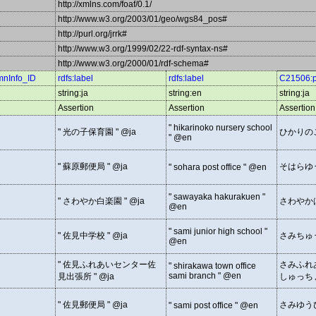
http://xmlns.com/foaf/0.1/
http://www.w3.org/2003/01/geo/wgs84_pos#
http://purl.org/jrrk#
http://www.w3.org/1999/02/22-rdf-syntax-ns#
http://www.w3.org/2000/01/rdf-schema#
nInfo_ID
rdfs:label
rdfs:label
C21506:
string:ja
string:en
string:ja
Assertion
Assertion
Assertion
" hikarinoko nursery school
" 光の子保育園 " @ja
ひかりの
" @en
" 蘇原郵便局 " @ja
そはらゆ
" sohara post office " @en
" sawayaka hakurakuen "
" さわやか白楽園 " @ja
さわやか
@en
" sami junior high school "
" 佐見中学校 " @ja
さみちゅ
@en
" 佐見ふれあいセンター佐
さみふれ
" shirakawa town office
sami branch " @en
見出張所 " @ja
しゅっち
" 佐見郵便局 " @ja
さみゆう
" sami post office " @en