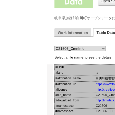
Open Sm
岐阜県加茂郡白川町オープンデータ
Work Information
Table Dat
Select a file name to see the detais.
#LINK
#lang
ja
#attribution_name
白川町役場地
#attribution_url
https://www.t
#license
http://creati
#file_name
C21506_Cmn
#download_from
http://linkdat
#namespace
C21506
#namespace
C21506_u_C