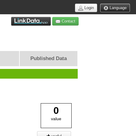
Login
Language
Contact
Published Data
0
value