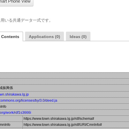
art Phone View
に用いる共通データ一式です。
a Contents
Applications (0)
Ideas (0)
域振興係
own.shirakawa.lg.jp
vecommons.org/licenses/by/3.0/deed.ja
Info
a.org/work/rdf1s3666i
https://www.town.shirakawa.lg.jp/rdf/schema#
mnInfo
https://www.town.shirakawa.lg.jp/rdf/URI/CmnInfo#