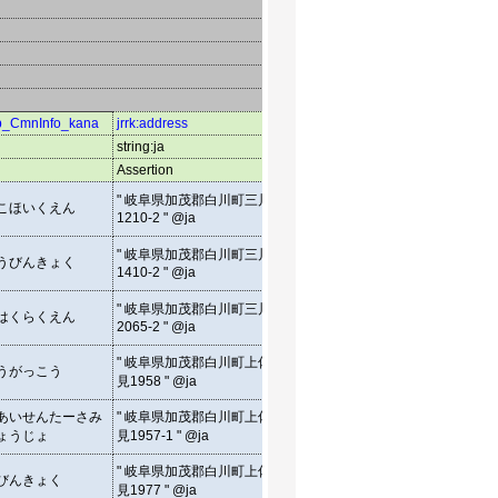
p_CmnInfo_kana
jrrk:address
jrrk:address
geo:l
string:ja
string:en
float
Assertion
Assertion
Asser
" 1210-2, Mikawa,
" 岐阜県加茂郡白川町三川
こほいくえん
Shirakawa-cho Kamo-gun,
35.5
1210-2 " @ja
Gifu, Japan " @en
" 1410-2, Mikawa,
" 岐阜県加茂郡白川町三川
うびんきょく
Shirakawa-cho Kamo-gun,
35.5
1410-2 " @ja
Gifu, Japan " @en
" 2065-2, Mikawa,
" 岐阜県加茂郡白川町三川
はくらくえん
Shirakawa-cho Kamo-gun,
35.5
2065-2 " @ja
Gifu, Japan " @en
" 1958, Kamisami,
" 岐阜県加茂郡白川町上佐
うがっこう
Shirakawa-cho Kamo-gun,
35.6
見1958 " @ja
Gifu, Japan " @en
" 1957-1, Kamisami,
あいせんたーさみ
" 岐阜県加茂郡白川町上佐
Shirakawa-cho Kamo-gun,
35.6
ょうじょ
見1957-1 " @ja
Gifu, Japan " @en
" 1977, Kamisami,
" 岐阜県加茂郡白川町上佐
びんきょく
Shirakawa-cho Kamo-gun,
35.6
見1977 " @ja
Gifu, Japan " @en