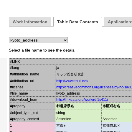
Work Information
Table Data Contents
Applications
Select a file name to see the detais.
#LINK
#lang
ja
#attribution_name
リッツ総合研究所
#attribution_url
http://www.rits-ri.net/
#license
http://creativecommons.org/licenses/by-nc-sa/3
#file_name
kyoto_address
#download_from
http://linkdata.org/work/rdf1s411i
#property
都道府県名
市区町村名
#object_type_xsd
string
#property_context
Assertion
Assertion
1
京都府
京都市北区