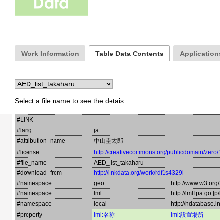
Work Information
Table Data Contents
Applications
Select a file name to see the detais.
#LINK
#lang
ja
#attribution_name
中山圭太郎
#license
http://creativecommons.org/publicdomain/zero/
#file_name
AED_list_takaharu
#download_from
http://linkdata.org/work/rdf1s4329i
#namespace
geo
http://www.w3.or
#namespace
imi
http://imi.ipa.go.jp
#namespace
local
http://ndatabase.i
#property
imi:名称
imi:設置場所