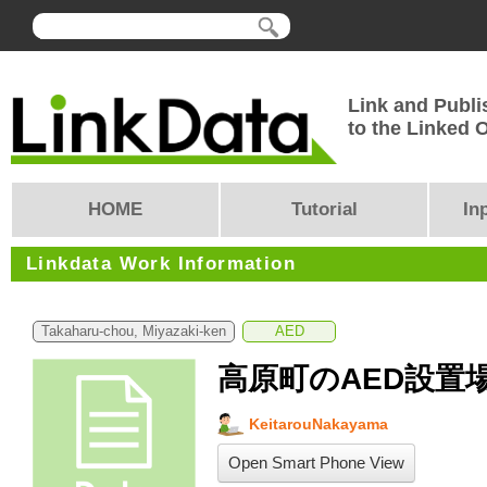
Link and Publi
to the Linked
HOME
Tutorial
In
Linkdata Work Information
Takaharu-chou, Miyazaki-ken
AED
高原町のAED設置
KeitarouNakayama
Open Smart Phone View