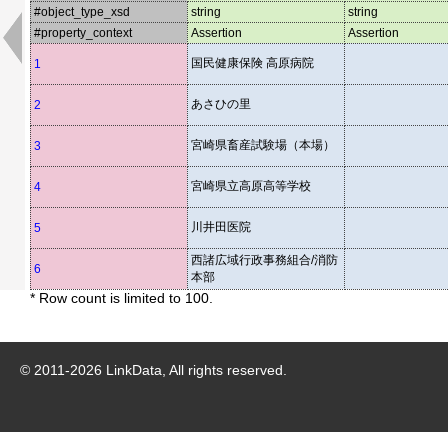
#object_type_xsd
string
string
#property_context
Assertion
Assertion
国民健康保険 高原病院
1
あさひの里
2
宮崎県畜産試験場（本場）
3
宮崎県立高原高等学校
4
川井田医院
5
西諸広域行政事務組合/消防
6
本部
* Row count is limited to 100.
© 2011-
2026
LinkData, All rights reserved.