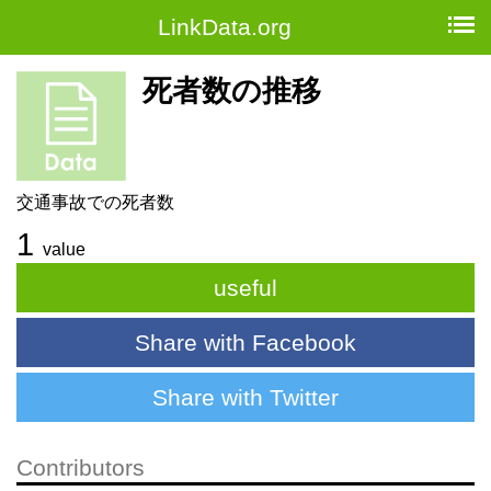
LinkData.org
死者数の推移
交通事故での死者数
1
value
useful
Share with Facebook
Share with Twitter
Contributors