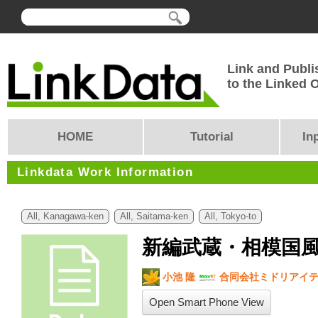
Link and Publi
to the Linked
HOME
Tutorial
In
Linkdata Work Information
All, Kanagawa-ken
All, Saitama-ken
All, Tokyo-to
新編武蔵・相模国風
小池 隆
合同会社ミドリアイ
Open Smart Phone View