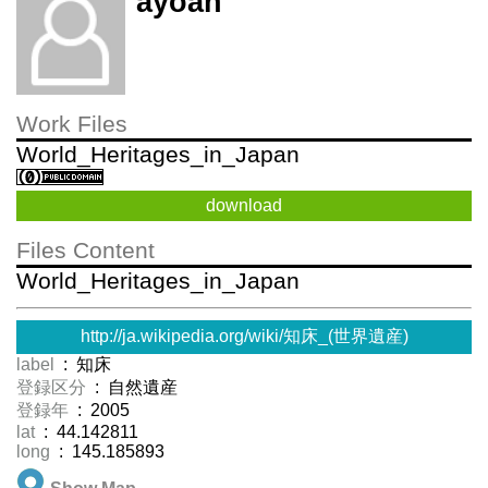
ayoan
Work Files
World_Heritages_in_Japan
download
Files Content
World_Heritages_in_Japan
http://ja.wikipedia.org/wiki/知床_(世界遺産)
label
: 知床
登録区分
: 自然遺産
登録年
: 2005
lat
: 44.142811
long
: 145.185893