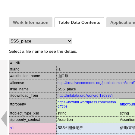
Work Information
Table Data Contents
Applications
Select a file name to see the detais.
#LINK
#lang
ja
#attribution_name
山口琢
#license
http://creativecommons.org/publicdomain/zero/
#file_name
SSS_place
#download_from
http://linkdata.org/work/rdf1s6897i
https://howml.wordpress.com/metho
#property
http://pu
d#title
#object_type_xsd
string
string
#property_context
Assertion
Assertio
SSSの開催場所
信州(東筑
s1