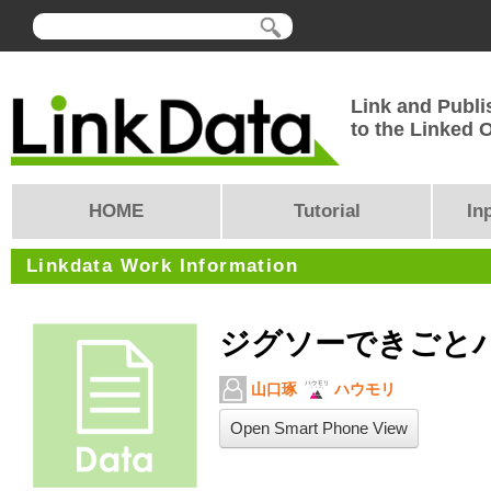
Link and Publi
to the Linked
HOME
Tutorial
In
Linkdata Work Information
ジグソーできごと
山口琢
ハウモリ
Open Smart Phone View