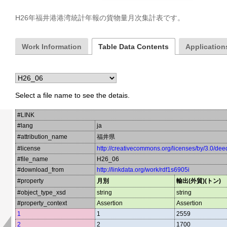
H26年福井港港湾統計年報の貨物量月次集計表です。
Work Information
Table Data Contents
Applications
Select a file name to see the detais.
#LINK
#lang
ja
#attribution_name
福井県
#license
http://creativecommons.org/licenses/by/3.0/dee
#file_name
H26_06
#download_from
http://linkdata.org/work/rdf1s6905i
#property
月別
輸出(外貿)(トン)
#object_type_xsd
string
string
#property_context
Assertion
Assertion
1
1
2559
2
2
1700