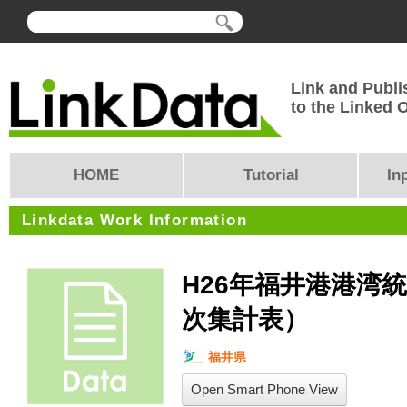
Link and Publi
to the Linked
HOME
Tutorial
In
Linkdata Work Information
H26年福井港港湾
次集計表）
福井県
Open Smart Phone View