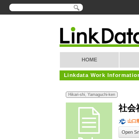
HOME
Linkdata Work Informatio
Hikari-shi, Yamaguchi-ken
社会
山口
Open Sm