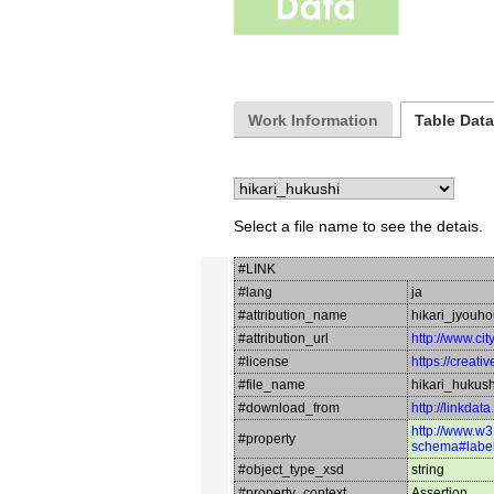
Work Information
Table Dat
Select a file name to see the detais.
#LINK
#lang
ja
#attribution_name
hikari_jyouh
#attribution_url
http://www.city
#license
https://creat
#file_name
hikari_hukush
#download_from
http://linkdat
http://www.w3
#property
schema#labe
#object_type_xsd
string
#property_context
Assertion