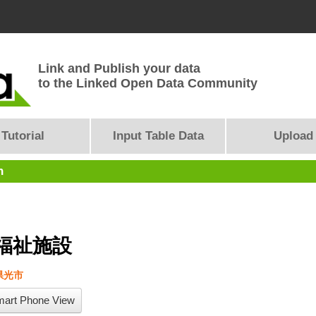
Link and Publish your data
to the Linked Open Data Community
Tutorial
Input Table Data
Upload
n
福祉施設
県光市
art Phone View