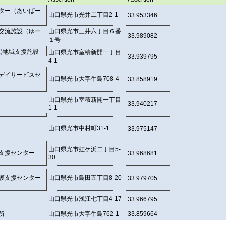
ター（あいぱー
山口県光市光井二丁目2-1
33.953346
交流施設（ゆー
山口県光市三井六丁目６番
33.989082
１号
児)地域支援施設
山口県光市室積新開一丁目
33.939795
4-1
デイサービスセ
山口県光市大字牛島708-4
33.858919
山口県光市室積新開一丁目
33.940217
1-1
山口県光市中村町31-1
33.975147
山口県光市虹ケ浜二丁目5-
支援センター
33.968681
30
護支援センター
山口県光市島田五丁目8-20
33.979705
山口県光市浅江七丁目4-17
33.966795
所
山口県光市大字牛島762-1
33.859664