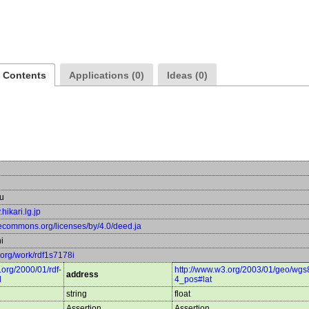
a Contents
Applications (0)
Ideas (0)
ou
.hikari.lg.jp
ivecommons.org/licenses/by/4.0/deed.ja
i
a.org/work/rdf1s7178i
.org/2000/01/rdf-
http://www.w3.org/2003/01/geo/wgs
address
l
4_pos#lat
string
float
Assertion
Assertion