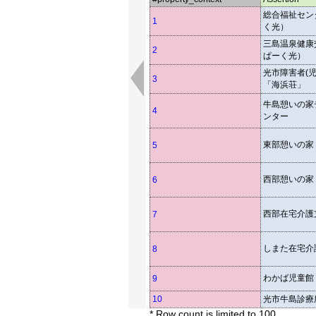
総合福祉セン
1
く光）
三島温泉健康
2
ぱーく光）
光市障害者(
3
「海浜荘」
牛島憩いの家
4
ンター
東部憩いの家
5
西部憩いの家
6
西部在宅介護
7
しまた在宅介
8
わかば児童館
9
10
光市牛島診療
* Row count is limited to 100.