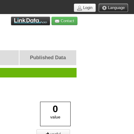
Login
Language
Contact
Published Data
0
value