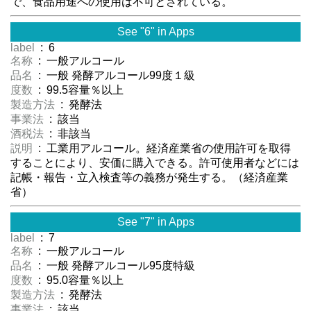
で、食品用途への使用は不可とされている。
See "6" in Apps
label
: 6
名称
: 一般アルコール
品名
: 一般 発酵アルコール99度１級
度数
: 99.5容量％以上
製造方法
: 発酵法
事業法
: 該当
酒税法
: 非該当
説明
: 工業用アルコール。経済産業省の使用許可を取得
することにより、安価に購入できる。許可使用者などには
記帳・報告・立入検査等の義務が発生する。（経済産業
省）
See "7" in Apps
label
: 7
名称
: 一般アルコール
品名
: 一般 発酵アルコール95度特級
度数
: 95.0容量％以上
製造方法
: 発酵法
事業法
: 該当