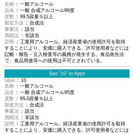
名称
: 一般アルコール
品名
: 一般 合成アルコール99度
度数
: 99.5容量％以上
製造方法
: 合成法
事業法
: 該当
酒税法
: 非該当
説明
: 工業用アルコール。経済産業省の使用許可を取得
することにより、安価に購入できる。許可使用者などには
記帳・報告・立入検査等の義務が発生する。食品衛生法
で、食品用途等への使用は不可とされている。
See "10" in Apps
label
: 10
名称
: 一般アルコール
品名
: 一般 合成アルコール95度
度数
: 95.0容量％以上
製造方法
: 合成法
事業法
: 該当
酒税法
: 非該当
説明
: 工業用アルコール。経済産業省の使用許可を取得
することにより、安価に購入できる。許可使用者などには