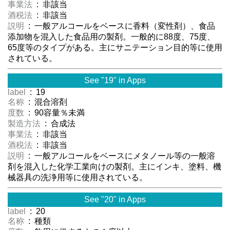
事業法
: 非該当
酒税法
: 非該当
説明
: 一般アルコールをベースに香料（変性剤）、食品
添加物を混入した食品用の製剤。一般的に88度、75度、
65度等のタイプがある。主にサニテーション目的等に使用
されている。
See "19" in Apps
label
: 19
名称
: 混合溶剤
度数
: 90容量％未満
製造方法
: 合成法
事業法
: 非該当
酒税法
: 非該当
説明
: 一般アルコールをベースにメタノール等の一般溶
剤を混入した化学工業向けの製剤。主にインキ、塗料、機
械器具の洗浄用等に使用されている。
See "20" in Apps
label
: 20
名称
: 種類