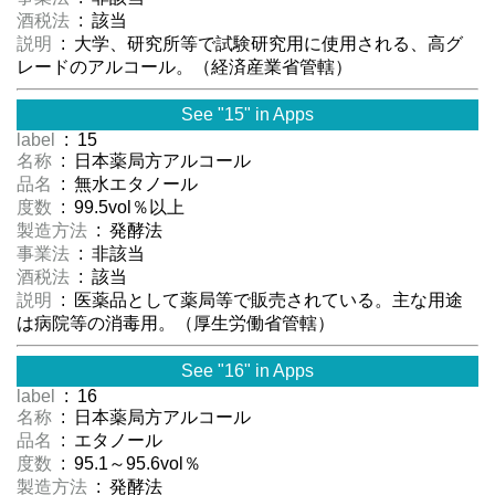
酒税法
: 該当
説明
: 大学、研究所等で試験研究用に使用される、高グ
レードのアルコール。（経済産業省管轄）
See "15" in Apps
label
: 15
名称
: 日本薬局方アルコール
品名
: 無水エタノール
度数
: 99.5vol％以上
製造方法
: 発酵法
事業法
: 非該当
酒税法
: 該当
説明
: 医薬品として薬局等で販売されている。主な用途
は病院等の消毒用。（厚生労働省管轄）
See "16" in Apps
label
: 16
名称
: 日本薬局方アルコール
品名
: エタノール
度数
: 95.1～95.6vol％
製造方法
: 発酵法