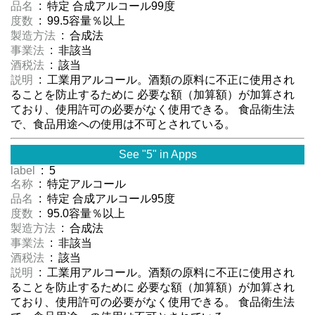
品名
: 特定 合成アルコール99度
度数
: 99.5容量％以上
製造方法
: 合成法
事業法
: 非該当
酒税法
: 該当
説明
: 工業用アルコール。酒類の原料に不正に使用され
ることを防止するために 必要な額（加算額）が加算され
ており、使用許可の必要がなく使用できる。 食品衛生法
で、食品用途への使用は不可とされている。
See "5" in Apps
label
: 5
名称
: 特定アルコール
品名
: 特定 合成アルコール95度
度数
: 95.0容量％以上
製造方法
: 合成法
事業法
: 非該当
酒税法
: 該当
説明
: 工業用アルコール。酒類の原料に不正に使用され
ることを防止するために 必要な額（加算額）が加算され
ており、使用許可の必要がなく使用できる。 食品衛生法