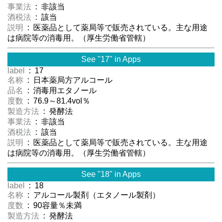
事業法
: 非該当
酒税法
: 該当
説明
: 医薬品として薬局等で販売されている。主な用途
は病院等の消毒用。（厚生労働省管轄）
See "17" in Apps
label
: 17
名称
: 日本薬局方アルコール
品名
: 消毒用エタノール
度数
: 76.9～81.4vol％
製造方法
: 発酵法
事業法
: 非該当
酒税法
: 該当
説明
: 医薬品として薬局等で販売されている。主な用途
は病院等の消毒用。（厚生労働省管轄）
See "18" in Apps
label
: 18
名称
: アルコール製剤（エタノール製剤）
度数
: 90容量％未満
製造方法
: 発酵法