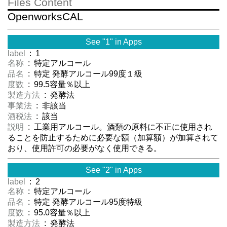
Files Content
OpenworksCAL
See "1" in Apps
label
: 1
名称
: 特定アルコール
品名
: 特定 発酵アルコール99度１級
度数
: 99.5容量％以上
製造方法
: 発酵法
事業法
: 非該当
酒税法
: 該当
説明
: 工業用アルコール。酒類の原料に不正に使用され
ることを防止するために必要な額（加算額）が加算されて
おり、使用許可の必要がなく使用できる。
See "2" in Apps
label
: 2
名称
: 特定アルコール
品名
: 特定 発酵アルコール95度特級
度数
: 95.0容量％以上
製造方法
: 発酵法