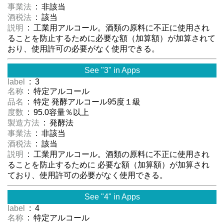
事業法
: 非該当
酒税法
: 該当
説明
: 工業用アルコール。酒類の原料に不正に使用され
ることを防止するために必要な額（加算額）が加算されて
おり、使用許可の必要がなく使用できる。
See "3" in Apps
label
: 3
名称
: 特定アルコール
品名
: 特定 発酵アルコール95度１級
度数
: 95.0容量％以上
製造方法
: 発酵法
事業法
: 非該当
酒税法
: 該当
説明
: 工業用アルコール。酒類の原料に不正に使用され
ることを防止するために 必要な額（加算額）が加算され
ており、使用許可の必要がなく使用できる。
See "4" in Apps
label
: 4
名称
: 特定アルコール