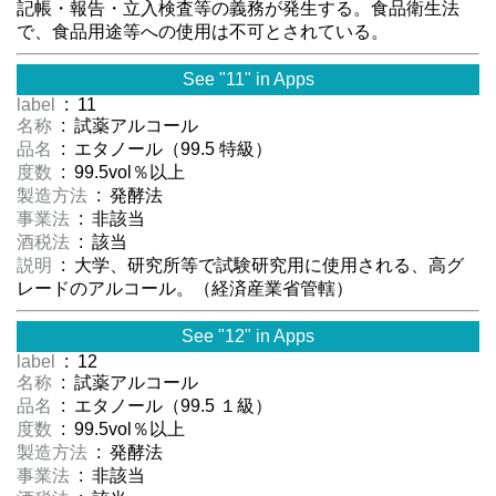
記帳・報告・立入検査等の義務が発生する。食品衛生法
で、食品用途等への使用は不可とされている。
See "11" in Apps
label
: 11
名称
: 試薬アルコール
品名
: エタノール（99.5 特級）
度数
: 99.5vol％以上
製造方法
: 発酵法
事業法
: 非該当
酒税法
: 該当
説明
: 大学、研究所等で試験研究用に使用される、高グ
レードのアルコール。（経済産業省管轄）
See "12" in Apps
label
: 12
名称
: 試薬アルコール
品名
: エタノール（99.5 １級）
度数
: 99.5vol％以上
製造方法
: 発酵法
事業法
: 非該当