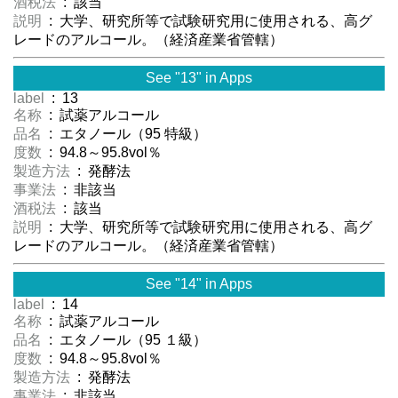
酒税法
: 該当
説明
: 大学、研究所等で試験研究用に使用される、高グ
レードのアルコール。（経済産業省管轄）
See "13" in Apps
label
: 13
名称
: 試薬アルコール
品名
: エタノール（95 特級）
度数
: 94.8～95.8vol％
製造方法
: 発酵法
事業法
: 非該当
酒税法
: 該当
説明
: 大学、研究所等で試験研究用に使用される、高グ
レードのアルコール。（経済産業省管轄）
See "14" in Apps
label
: 14
名称
: 試薬アルコール
品名
: エタノール（95 １級）
度数
: 94.8～95.8vol％
製造方法
: 発酵法
事業法
: 非該当