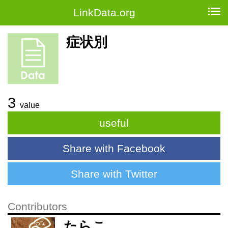
LinkData.org
症状別
3
value
useful
Share with Facebook
Share with Twitter
Contributors
たらこ