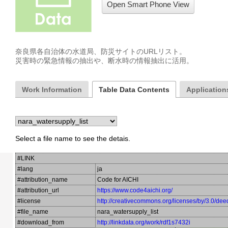
Open Smart Phone View
奈良県各自治体の水道局、防災サイトのURLリスト。

災害時の緊急情報の抽出や、断水時の情報抽出に活用。
Work Information
Table Data Contents
Applications
Select a file name to see the detais.
#LINK
#lang
ja
#attribution_name
Code for AICHI
#attribution_url
https://www.code4aichi.org/
#license
http://creativecommons.org/licenses/by/3.0/dee
#file_name
nara_watersupply_list
#download_from
http://linkdata.org/work/rdf1s7432i