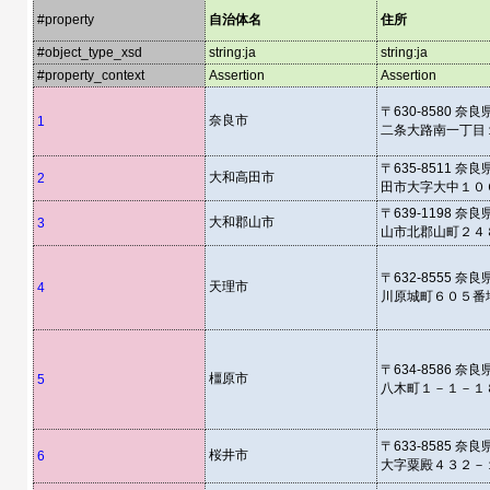
#property
自治体名
住所
#object_type_xsd
string:ja
string:ja
#property_context
Assertion
Assertion
〒630-8580 奈
奈良市
1
二条大路南一丁目
〒635-8511 奈
大和高田市
2
田市大字大中１０
〒639-1198 奈
大和郡山市
3
山市北郡山町２４
〒632-8555 奈
天理市
4
川原城町６０５番
〒634-8586 奈
橿原市
5
八木町１－１－１
〒633-8585 奈
桜井市
6
大字粟殿４３２－