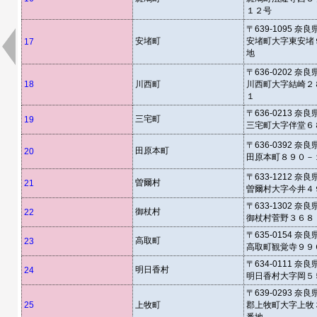
１２号
〒639-1095 奈
安堵町
安堵町大字東安堵
17
地
〒636-0202 奈
18
川西町
川西町大字結崎２
１
〒636-0213 奈
三宅町
19
三宅町大字伴堂６
〒636-0392 奈
田原本町
20
田原本町８９０－
〒633-1212 奈
曽爾村
21
曽爾村大字今井４
〒633-1302 奈
御杖村
22
御杖村菅野３６８
〒635-0154 奈
高取町
23
高取町観覚寺９９
〒634-0111 奈
明日香村
24
明日香村大字岡５
〒639-0293 奈
25
上牧町
郡上牧町大字上牧