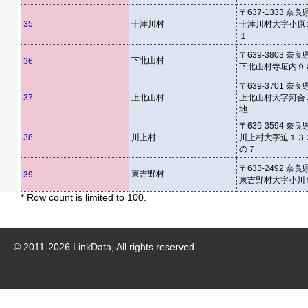
〒637-1333 奈
35
十津川村
十津川村大字小原
１
〒639-3803 奈
下北山村
36
下北山村寺垣内９
〒639-3701 奈
37
上北山村
上北山村大字河合
地
〒639-3594 奈
38
川上村
川上村大字迫１３
の７
〒633-2492 奈
東吉野村
39
東吉野村大字小川
* Row count is limited to 100.
© 2011-
2026
LinkData, All rights reserved.