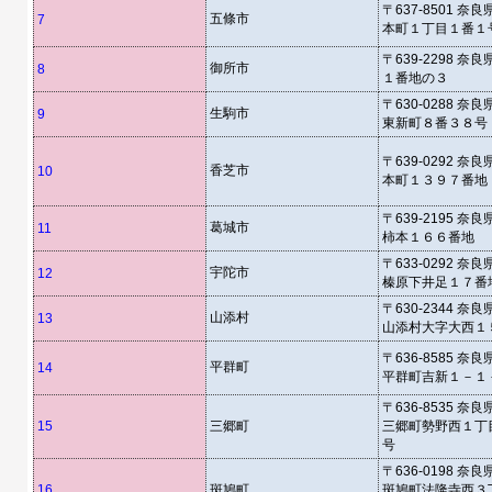
〒637-8501 奈
五條市
7
本町１丁目１番１
〒639-2298 奈
御所市
8
１番地の３
〒630-0288 奈
生駒市
9
東新町８番３８号
〒639-0292 奈
香芝市
10
本町１３９７番地
〒639-2195 奈
葛城市
11
柿本１６６番地
〒633-0292 奈
宇陀市
12
榛原下井足１７番
〒630-2344 奈
山添村
13
山添村大字大西１
〒636-8585 奈
平群町
14
平群町吉新１－１
〒636-8535 奈
15
三郷町
三郷町勢野西１丁
号
〒636-0198 奈
16
斑鳩町
斑鳩町法隆寺西３