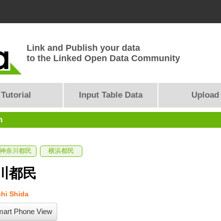
Link and Publish your data
to the Linked Open Data Community
Tutorial
Input Table Data
Upload
n
神奈川都民
横浜都民
川都民
hi Shida
art Phone View