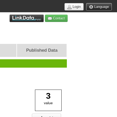
Login
Language
Contact
Published Data
3
value