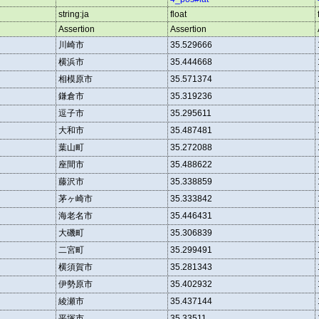
string:ja
float
Assertion
Assertion
川崎市
35.529666
横浜市
35.444668
相模原市
35.571374
鎌倉市
35.319236
逗子市
35.295611
大和市
35.487481
葉山町
35.272088
座間市
35.488622
藤沢市
35.338859
茅ヶ崎市
35.333842
海老名市
35.446431
大磯町
35.306839
二宮町
35.299491
横須賀市
35.281343
伊勢原市
35.402932
綾瀬市
35.437144
平塚市
35.33511