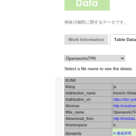
神奈川都民に関するデータです。
Work Information
Table Dat
Select a file name to see the detais.
#LINK
#lang
ja
#attribution_name
Kenichi Shid
#attribution_url
https://sbc.y
#license
http://creati
#file_name
OpenworksT
#download_from
http://linkdat
#namespace
ic
ic:都道府県
#property