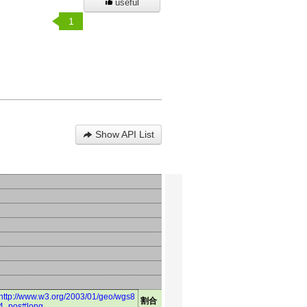
useful
1
Show API List
http://www.w3.org/2003/01/geo/wgs8
割合（％）
4_pos#long