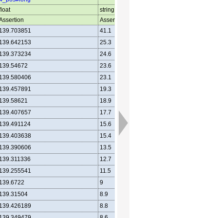
float
string:ja
Assertion
Assertion
139.703851
41.1
139.642153
25.3
139.373234
24.6
139.54672
23.6
139.580406
23.1
139.457891
19.3
139.58621
18.9
139.407657
17.7
139.491124
15.6
139.403638
15.4
139.390606
13.5
139.311336
12.7
139.255541
11.5
139.6722
9
139.31504
8.9
139.426189
8.8
139.349479
8.6