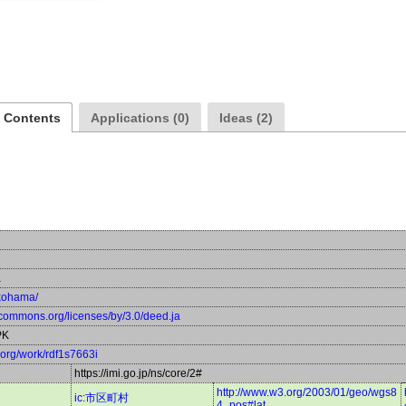
a Contents
Applications (0)
Ideas (2)
a
okohama/
vecommons.org/licenses/by/3.0/deed.ja
PK
a.org/work/rdf1s7663i
https://imi.go.jp/ns/core/2#
http://www.w3.org/2003/01/geo/wgs8
ic:市区町村
4_pos#lat