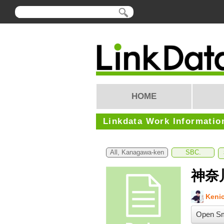
HOME
Linkdata Work Informatio
All, Kanagawa-ken
SBC.
神奈
Kenic
Open Sm