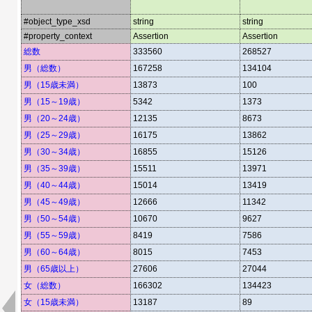
#object_type_xsd
string
string
#property_context
Assertion
Assertion
総数
333560
268527
男（総数）
167258
134104
男（15歳未満）
13873
100
男（15～19歳）
5342
1373
男（20～24歳）
12135
8673
男（25～29歳）
16175
13862
男（30～34歳）
16855
15126
男（35～39歳）
15511
13971
男（40～44歳）
15014
13419
男（45～49歳）
12666
11342
男（50～54歳）
10670
9627
男（55～59歳）
8419
7586
男（60～64歳）
8015
7453
男（65歳以上）
27606
27044
女（総数）
166302
134423
女（15歳未満）
13187
89