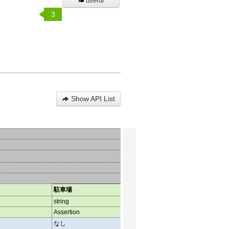
useful
3
Show API List
駐車場
その他
string
string
Assertion
Assertion
なし
芝