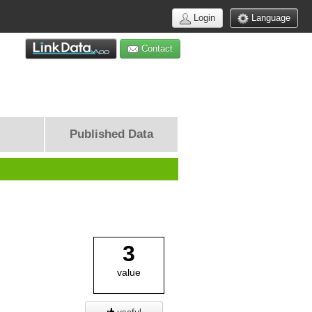
Login
Language
Contact
Published Data
3
value