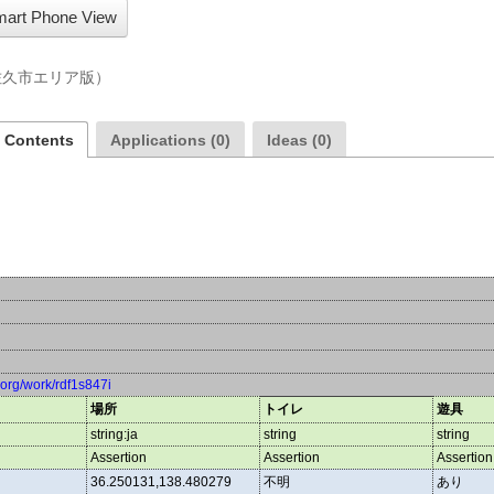
art Phone View
佐久市エリア版）
a Contents
Applications (0)
Ideas (0)
a.org/work/rdf1s847i
場所
トイレ
遊具
string:ja
string
string
Assertion
Assertion
Assertion
36.250131,138.480279
不明
あり