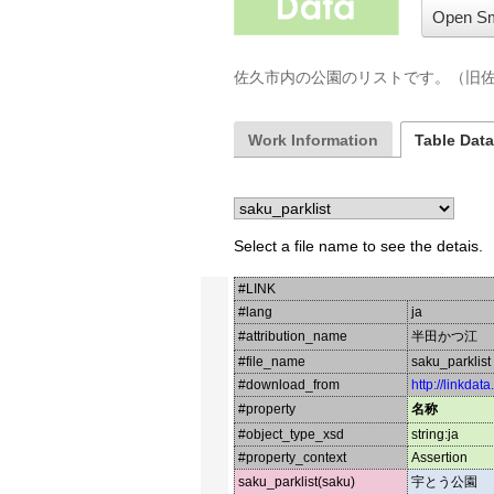
Open Sm
佐久市内の公園のリストです。（旧
Work Information
Table Dat
Select a file name to see the detais.
#LINK
#lang
ja
#attribution_name
半田かつ江
#file_name
saku_parklist
#download_from
http://linkdat
#property
名称
#object_type_xsd
string:ja
#property_context
Assertion
saku_parklist(saku)
宇とう公園