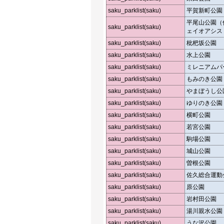
saku_parklist(saku)
平賀新町公園
平尾山公園（
saku_parklist(saku)
ェイオアシス
saku_parklist(saku)
枇杷坂公園
saku_parklist(saku)
水上公園
saku_parklist(saku)
ミレニアムパ
saku_parklist(saku)
もみのき公園
saku_parklist(saku)
やまぼうし公
saku_parklist(saku)
ゆりのき公園
saku_parklist(saku)
横町公園
saku_parklist(saku)
若宮公園
saku_parklist(saku)
駒場公園
saku_parklist(saku)
城山公園
saku_parklist(saku)
曽根公園
saku_parklist(saku)
佐久総合運動
saku_parklist(saku)
原公園
saku_parklist(saku)
岩村田公園
saku_parklist(saku)
湯川親水公園
saku_parklist(saku)
うな沢公園