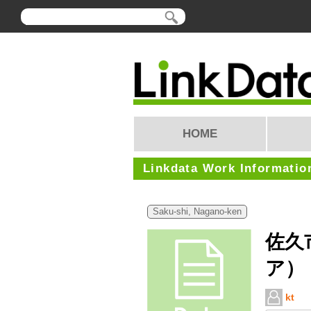
HOME
Linkdata Work Informatio
Saku-shi, Nagano-ken
佐久
ア）
kt