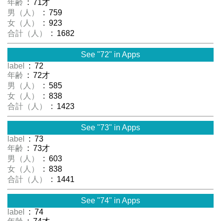
年齢
: 71才
男（人）
: 759
女（人）
: 923
合計（人）
: 1682
See "72" in Apps
label
: 72
年齢
: 72才
男（人）
: 585
女（人）
: 838
合計（人）
: 1423
See "73" in Apps
label
: 73
年齢
: 73才
男（人）
: 603
女（人）
: 838
合計（人）
: 1441
See "74" in Apps
label
: 74