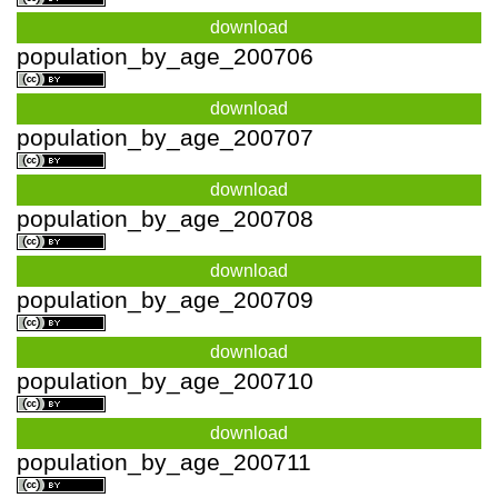
download
population_by_age_200706
download
population_by_age_200707
download
population_by_age_200708
download
population_by_age_200709
download
population_by_age_200710
download
population_by_age_200711