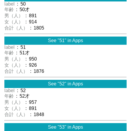
label
: 50
年齢
: 50才
男（人）
: 891
女（人）
: 914
合計（人）
: 1805
See "51" in Apps
label
: 51
年齢
: 51才
男（人）
: 950
女（人）
: 926
合計（人）
: 1876
See "52" in Apps
label
: 52
年齢
: 52才
男（人）
: 957
女（人）
: 891
合計（人）
: 1848
See "53" in Apps