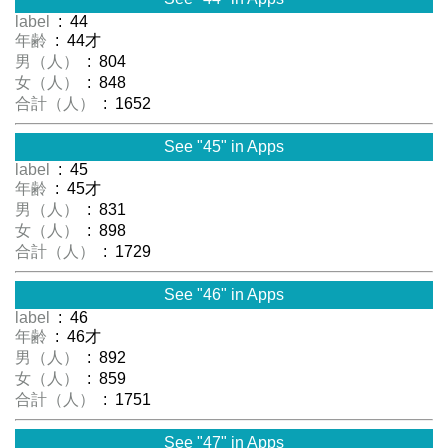
label
: 44
年齢
: 44才
男（人）
: 804
女（人）
: 848
合計（人）
: 1652
See "45" in Apps
label
: 45
年齢
: 45才
男（人）
: 831
女（人）
: 898
合計（人）
: 1729
See "46" in Apps
label
: 46
年齢
: 46才
男（人）
: 892
女（人）
: 859
合計（人）
: 1751
See "47" in Apps