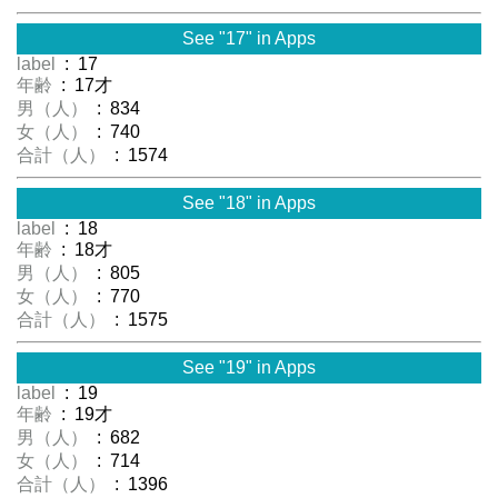
See "17" in Apps
label
: 17
年齢
: 17才
男（人）
: 834
女（人）
: 740
合計（人）
: 1574
See "18" in Apps
label
: 18
年齢
: 18才
男（人）
: 805
女（人）
: 770
合計（人）
: 1575
See "19" in Apps
label
: 19
年齢
: 19才
男（人）
: 682
女（人）
: 714
合計（人）
: 1396