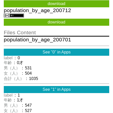
download
population_by_age_200712
download
Files Content
population_by_age_200701
See "0" in Apps
label
: 0
年齢
: 0才
男（人）
: 531
女（人）
: 504
合計（人）
: 1035
See "1" in Apps
label
: 1
年齢
: 1才
男（人）
: 547
女（人）
: 527