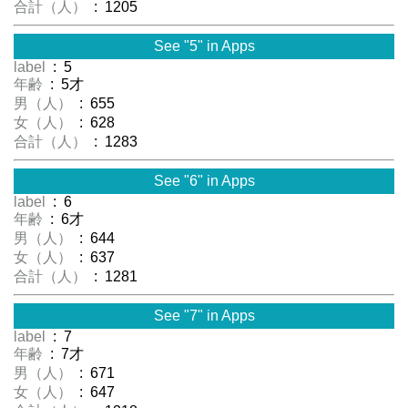
合計（人）
: 1205
See "5" in Apps
label
: 5
年齢
: 5才
男（人）
: 655
女（人）
: 628
合計（人）
: 1283
See "6" in Apps
label
: 6
年齢
: 6才
男（人）
: 644
女（人）
: 637
合計（人）
: 1281
See "7" in Apps
label
: 7
年齢
: 7才
男（人）
: 671
女（人）
: 647