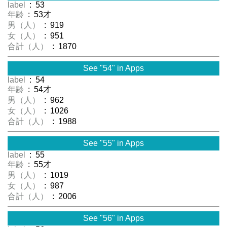
label
: 53
年齢
: 53才
男（人）
: 919
女（人）
: 951
合計（人）
: 1870
See "54" in Apps
label
: 54
年齢
: 54才
男（人）
: 962
女（人）
: 1026
合計（人）
: 1988
See "55" in Apps
label
: 55
年齢
: 55才
男（人）
: 1019
女（人）
: 987
合計（人）
: 2006
See "56" in Apps