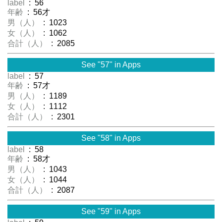
label
: 56
年齢
: 56才
男（人）
: 1023
女（人）
: 1062
合計（人）
: 2085
See "57" in Apps
label
: 57
年齢
: 57才
男（人）
: 1189
女（人）
: 1112
合計（人）
: 2301
See "58" in Apps
label
: 58
年齢
: 58才
男（人）
: 1043
女（人）
: 1044
合計（人）
: 2087
See "59" in Apps