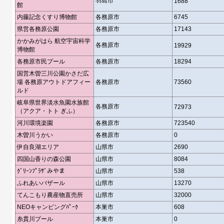
羽島市
1688
館
内藤記念くすり博物館
各務原市
6745
県営各務原公園
各務原市
17143
かかみがはら 航空宇宙科学
各務原市
19929
博物館
各務原市民プール
各務原市
18294
国営木曽三川公園かさだ広
場 各務原アウトドアフィー
各務原市
73560
ルド
岐阜県世界淡水魚園水族館
各務原市
72973
（アクア・トト ぎふ）
河川環境楽園
各務原市
723540
木曽川うかい
各務原市
0
伊自良湖エリア
山県市
2690
四国山香りの森公園
山県市
8084
ｸﾞﾘｰﾝﾌﾟﾗｻﾞみやま
山県市
538
ふれあいバザール
山県市
13270
てんこもり農産物直売所
山県市
32000
NEOキャンピングﾊﾟｰｸ
本巣市
608
糸貫川プール
本巣市
0