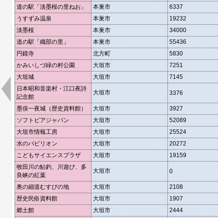
道の駅「淡墨桜の里ねお」
本巣市
6337
うすずみ温泉
本巣市
19232
淡墨桜
本巣市
34000
道の駅「織部の里」
本巣市
55436
円鏡寺
北方町
5830
かみいしづ緑の村公園
大垣市
7251
大垣城
大垣市
7145
日本昭和音楽村・江口夜詩
大垣市
3376
記念館
墨俣一夜城（歴史資料館）
大垣市
3927
ソフトピアジャパン
大垣市
52089
大垣市情報工房
大垣市
25524
水のパビリオン
大垣市
20272
こどもサイエンスプラザ
大垣市
19159
牧田川の鮎釣、川遊び、多
大垣市
0
良峡の紅葉
奥の細道むすびの地
大垣市
2108
歴史民俗資料館
大垣市
1907
郷土館
大垣市
2444