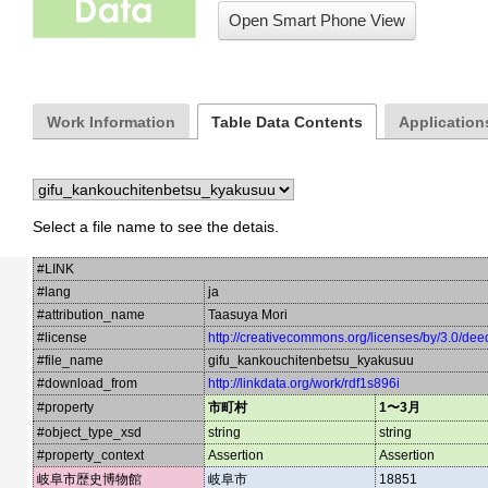
Open Smart Phone View
Work Information
Table Data Contents
Applications
Select a file name to see the detais.
#LINK
#lang
ja
#attribution_name
Taasuya Mori
#license
http://creativecommons.org/licenses/by/3.0/dee
#file_name
gifu_kankouchitenbetsu_kyakusuu
#download_from
http://linkdata.org/work/rdf1s896i
#property
市町村
1〜3月
#object_type_xsd
string
string
#property_context
Assertion
Assertion
岐阜市歴史博物館
岐阜市
18851