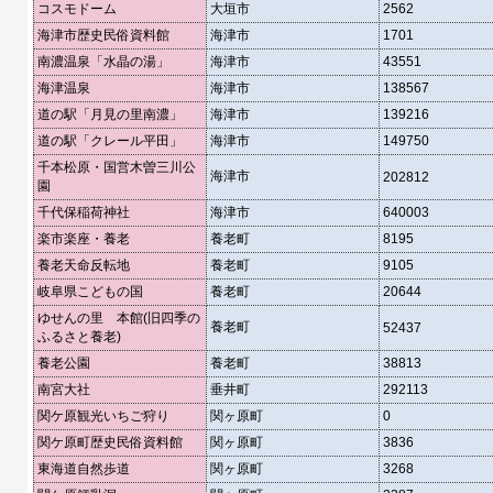
コスモドーム
大垣市
2562
海津市歴史民俗資料館
海津市
1701
南濃温泉「水晶の湯」
海津市
43551
海津温泉
海津市
138567
道の駅「月見の里南濃」
海津市
139216
道の駅「クレール平田」
海津市
149750
千本松原・国営木曽三川公
海津市
202812
園
千代保稲荷神社
海津市
640003
楽市楽座・養老
養老町
8195
養老天命反転地
養老町
9105
岐阜県こどもの国
養老町
20644
ゆせんの里 本館(旧四季の
養老町
52437
ふるさと養老)
養老公園
養老町
38813
南宮大社
垂井町
292113
関ケ原観光いちご狩り
関ヶ原町
0
関ケ原町歴史民俗資料館
関ヶ原町
3836
東海道自然歩道
関ヶ原町
3268