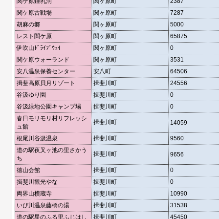
関ケ原鍾乳洞
関ヶ原町
2387
関ケ原古戦場
関ヶ原町
7287
胡麻の郷
関ヶ原町
5000
レスト関ケ原
関ヶ原町
65875
伊吹山ﾄﾞﾗｲﾌﾞｳｪｲ
関ヶ原町
0
関ケ原ウォーランド
関ヶ原町
3531
安八温泉保養センター
安八町
64506
揖斐高原貝月リゾート
揖斐川町
24556
谷汲ゆり園
揖斐川町
0
谷汲緑地公園キャンプ場
揖斐川町
0
春日モリモリ村リフレッシ
揖斐川町
14059
ュ館
根尾川谷汲温泉
揖斐川町
9560
道の駅夜叉ヶ池の里さかう
揖斐川町
9656
ち
徳山会館
揖斐川町
0
揖斐川観光やな
揖斐川町
0
両界山横蔵寺
揖斐川町
10990
いび川温泉藤橋の湯
揖斐川町
31538
道の駅星のふる里ふじはし
揖斐川町
45450