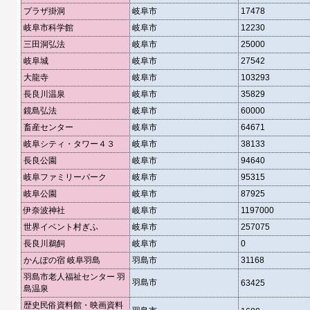
プラザ掛洞
岐阜市
17478
岐阜市科学館
岐阜市
12230
三田洞弘法
岐阜市
25000
岐阜城
岐阜市
27542
大龍寺
岐阜市
103293
長良川温泉
岐阜市
35829
鏡島弘法
岐阜市
60000
畜産センター
岐阜市
64671
岐阜シティ・タワー４３
岐阜市
38133
長良公園
岐阜市
94640
岐阜ファミリーパーク
岐阜市
95315
岐阜公園
岐阜市
87925
伊奈波神社
岐阜市
1197000
世界イベント村ぎふ
岐阜市
257075
長良川鵜飼
岐阜市
0
かんぽの宿 岐阜羽島
羽島市
31168
羽島市老人福祉センター 羽
羽島市
63425
島温泉
歴史民俗資料館・映画資料