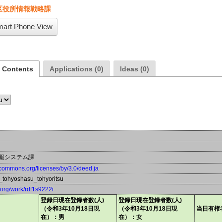
区役所情報戦略課
art Phone View
a Contents
Applications (0)
Ideas (0)
報システム課
vecommons.org/licenses/by/3.0/deed.ja
_tohyoshasu_tohyoritsu
a.org/work/rdf1s9222i
登録日現在登録者数(人)
登録日現在登録者数(人)
（令和3年10月18日現
（令和3年10月18日現
当日有権
在）：男
在）：女