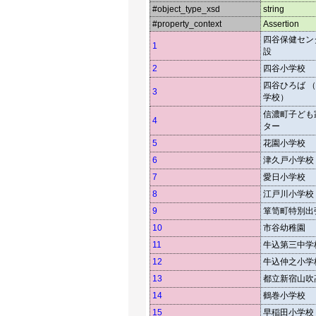
#object_type_xsd
string
#property_context
Assertion
四谷保健セン
1
設
2
四谷小学校
四谷ひろば 
3
学校）
信濃町子ども
4
ター
5
花園小学校
6
津久戸小学校
7
愛日小学校
8
江戸川小学校
9
箪笥町特別出
10
市谷幼稚園
11
牛込第三中学
12
牛込仲之小学
13
都立新宿山吹
14
鶴巻小学校
15
早稲田小学校