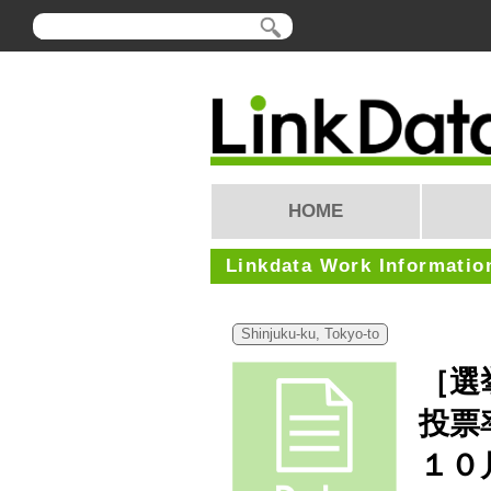
HOME
Linkdata Work Informatio
Shinjuku-ku, Tokyo-to
［選
投票
１０