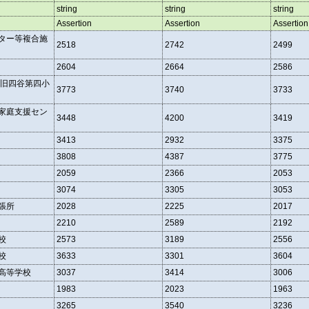
string
string
string
Assertion
Assertion
Assertion
ター等複合施
2518
2742
2499
2604
2664
2586
（旧四谷第四小
3773
3740
3733
家庭支援セン
3448
4200
3419
3413
2932
3375
3808
4387
3775
2059
2366
2053
3074
3305
3053
張所
2028
2225
2017
2210
2589
2192
校
2573
3189
2556
校
3633
3301
3604
高等学校
3037
3414
3006
1983
2023
1963
3265
3540
3236