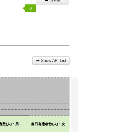
useful
0
Show API List
者数(人)：男
当日有権者数(人)：女
投票者総数(人)：男
投票