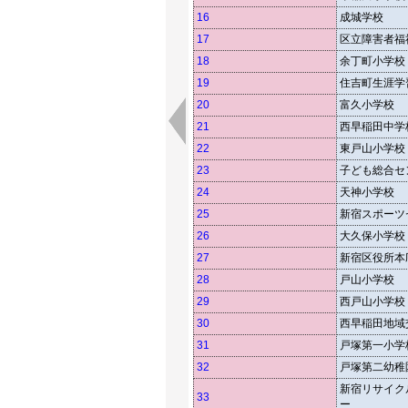
16
成城学校
17
区立障害者福祉
18
余丁町小学校
19
住吉町生涯学
20
富久小学校
21
西早稲田中学
22
東戸山小学校
23
子ども総合セ
24
天神小学校
25
新宿スポーツ
26
大久保小学校
27
新宿区役所本
28
戸山小学校
29
西戸山小学校
30
西早稲田地域
31
戸塚第一小学
32
戸塚第二幼稚
新宿リサイク
33
ー