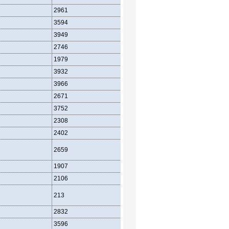
2961
1685
1630
3594
1801
2140
3949
2127
2321
2746
1443
1551
1979
1015
1112
3932
2243
2271
3966
1956
2242
2671
1549
1522
3752
2164
2081
2308
1261
1215
2402
1248
1222
2659
1324
1198
1907
1225
1161
2106
1127
1028
213
114
105
2832
1444
1336
3596
1911
1798