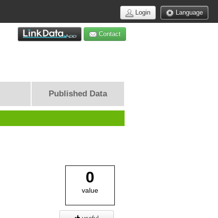
Login
Language
Contact
Published Data
0
value