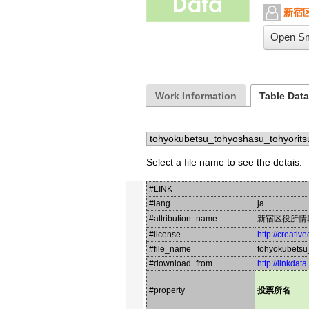
新宿
Open Sm
Work Information
Table Dat
Select a file name to see the detais.
#LINK
#lang
ja
#attribution_name
新宿区役所情
#license
http://creati
#file_name
tohyokubetsu
#download_from
http://linkdat
#property
投票所名