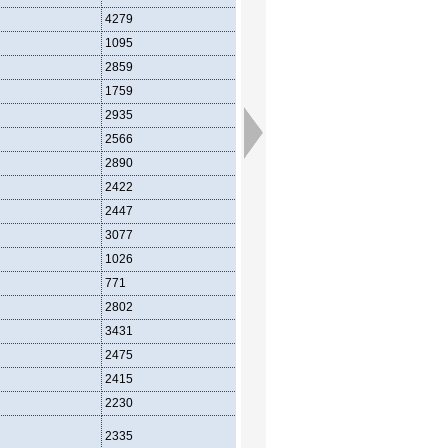
4279
2212
2491
1095
593
625
2859
1504
1614
1759
950
982
2935
1671
1718
2566
1550
1527
2890
1078
1741
2422
1274
1246
2447
1223
1066
3077
1676
1730
1026
457
438
771
422
307
2802
1440
1265
3431
1752
2180
2475
1331
1498
2415
1489
1501
2230
1361
1295
2335
1373
1362