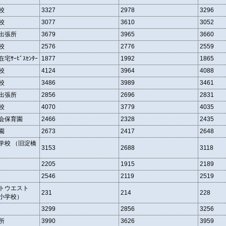
校
3327
2978
3296
校
3077
3610
3052
出張所
3679
3965
3660
校
2576
2776
2559
ｻｰﾋﾞｽｾﾝﾀｰ
1877
1992
1865
校
4124
3964
4088
校
3486
3989
3461
出張所
2856
2696
2831
校
4070
3779
4035
会保育園
2466
2328
2435
園
2673
2417
2648
学校 （旧淀橋
3153
2688
3118
2205
1915
2189
2546
2119
2519
トウエスト
231
214
228
小学校）
3299
2856
3256
所
3990
3626
3959