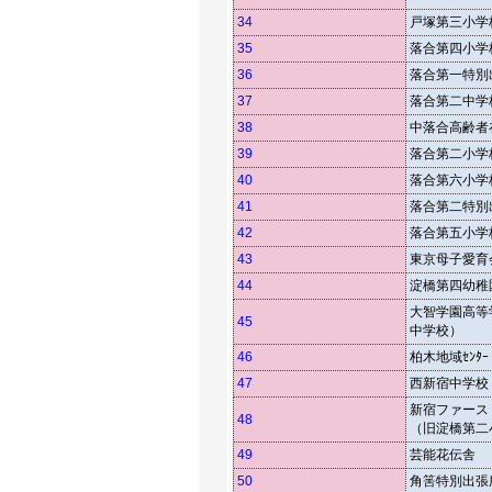
34
戸塚第三小学
35
落合第四小学
36
落合第一特別
37
落合第二中学
38
中落合高齢者在宅
39
落合第二小学
40
落合第六小学
41
落合第二特別
42
落合第五小学
43
東京母子愛育
44
淀橋第四幼稚
大智学園高等
45
中学校）
46
柏木地域ｾﾝﾀｰ
47
西新宿中学校
新宿ファース
48
（旧淀橋第二
49
芸能花伝舎
50
角筈特別出張