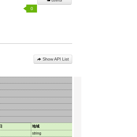
useful
0
Show API List
日
地域
総人口
男性
string
string
strin