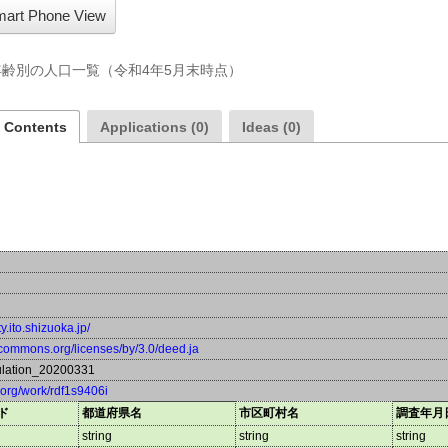
art Phone View
齢別の人口一覧（令和4年5月末時点）
a Contents
Applications (0)
Ideas (0)
y.ito.shizuoka.jp/
vecommons.org/licenses/by/3.0/deed.ja
lation_20200331
a.org/work/rdf1s9406i
ド
都道府県名
市区町村名
調査年月
string
string
string