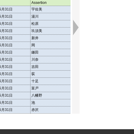
Assertion
Assertion
Asser
5月31日
宇佐美
8910
4273
5月31日
湯川
1932
935
5月31日
松原
2798
1244
5月31日
玖須美
7562
3589
5月31日
新井
778
353
5月31日
岡
7436
3465
5月31日
鎌田
3291
1574
5月31日
川奈
6672
3161
5月31日
吉田
3498
1709
5月31日
荻
5773
2720
5月31日
十足
1471
723
5月31日
富戸
6560
3121
5月31日
八幡野
7666
3559
5月31日
池
1457
702
5月31日
赤沢
900
462