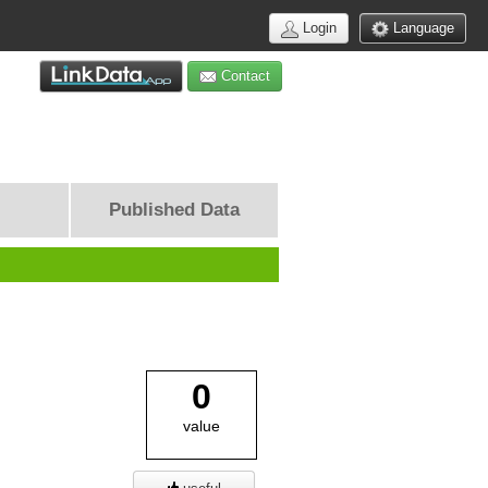
Login
Language
Contact
Published Data
0
value