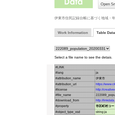
Open Sm
伊東市住民記録台帳に基づく地域・年
Work Information
Table Dat
Select a file name to see the detais.
#LINK
#lang
ja
#attribution_name
伊東市
#attribution_url
https://www.cit
#license
http://creati
#file_name
222089_popu
#download_from
http://linkdat
#property
市区町村コー
#object_type_xsd
string:ja