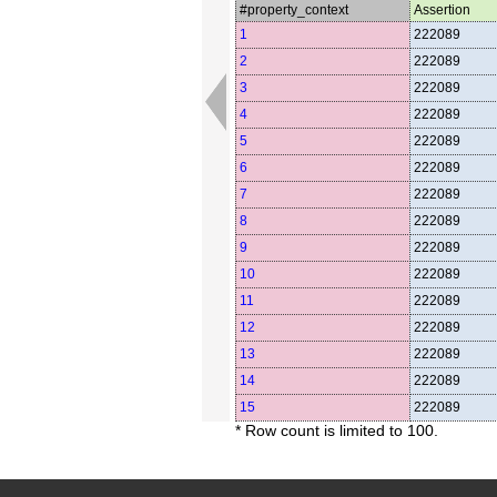
#property_context
Assertion
1
222089
2
222089
3
222089
4
222089
5
222089
6
222089
7
222089
8
222089
9
222089
10
222089
11
222089
12
222089
13
222089
14
222089
15
222089
* Row count is limited to 100.