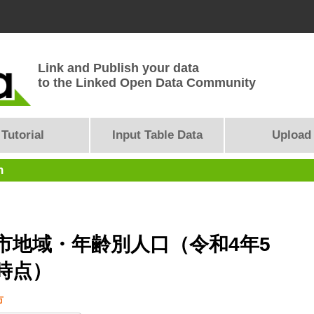
Link and Publish your data
to the Linked Open Data Community
Tutorial
Input Table Data
Upload
n
市地域・年齢別人口（令和4年5
時点）
市