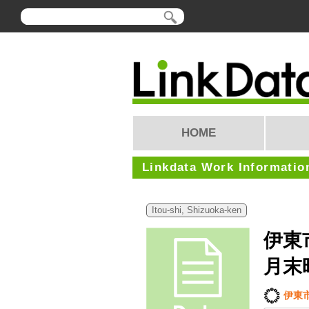
HOME
Linkdata Work Informatio
Itou-shi, Shizuoka-ken
伊東
月末
伊東