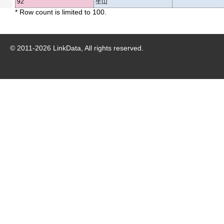
92
生山
* Row count is limited to 100.
© 2011-
2026
LinkData, All rights reserved.