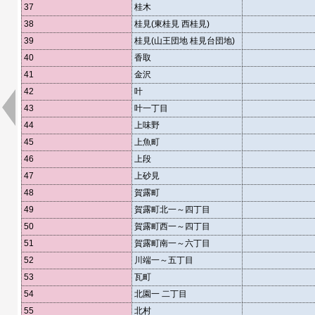
37
桂木
38
桂見(東桂見 西桂見)
39
桂見(山王団地 桂見台団地)
40
香取
41
金沢
42
叶
43
叶一丁目
44
上味野
45
上魚町
46
上段
47
上砂見
48
賀露町
49
賀露町北一～四丁目
50
賀露町西一～四丁目
51
賀露町南一～六丁目
52
川端一～五丁目
53
瓦町
54
北園一 二丁目
55
北村