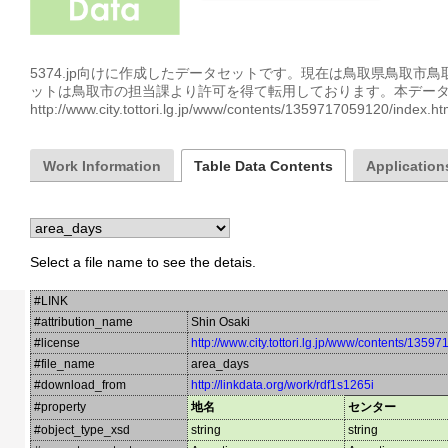
5374.jp向けに作成したデータセットです。現在は鳥取県鳥取市
ットは鳥取市の担当課より許可を得て転用しております。本データ
http://www.city.tottori.lg.jp/www/contents/1359717059120/
Work Information
Table Data Contents
Applications
Select a file name to see the detais.
#LINK
#attribution_name
Shin Osaki
#license
http://www.city.tottori.lg.jp/www/contents/1359
#file_name
area_days
#download_from
http://linkdata.org/work/rdf1s1265i
#property
地名
センター
#object_type_xsd
string
string