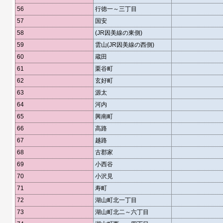
56
行徳一～三丁目
57
国安
58
(JR因美線の東側)
59
雲山(JR因美線の西側)
60
蔵田
61
栗谷町
62
玄好町
63
源太
64
河内
65
興南町
66
高路
67
越路
68
古郡家
69
小西谷
70
小沢見
71
寿町
72
湖山町北一丁目
73
湖山町北二～六丁目