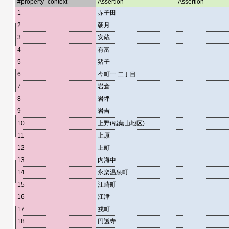
#property_context
Assertion
Assertion
1
赤子田
2
朝月
3
安蔵
4
有富
5
猪子
6
今町一 二丁目
7
岩倉
8
岩坪
9
岩吉
10
上野(稲葉山地区)
11
上原
12
上町
13
内海中
14
永楽温泉町
15
江崎町
16
江津
17
戎町
18
円護寺