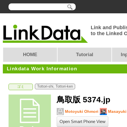
Link and Publi
to the Linked
HOME
Tutorial
In
Linkdata Work Information
Tottori-shi, Tottori-ken
ゴミ
鳥取版 5374.jp
Motoyuki Ohmori
Masayuki
Open Smart Phone View