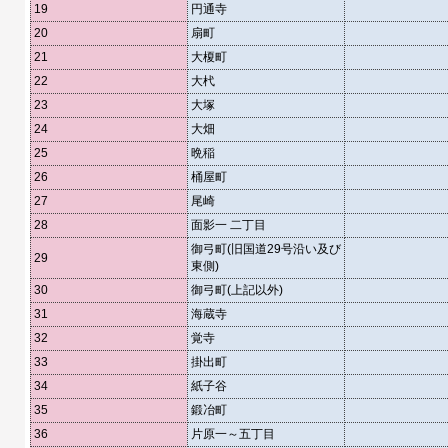
19
円通寺
20
扇町
21
大榎町
22
大杙
23
大塚
24
大畑
25
晩稲
26
桶屋町
27
尾崎
28
面影一 二丁目
御弓町(旧国道29号沿い及び
29
東側)
30
御弓町(上記以外)
31
海蔵寺
32
覚寺
33
掛出町
34
紙子谷
35
鍛冶町
36
片原一～五丁目