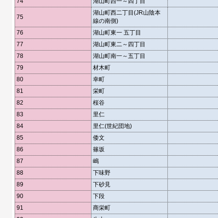
74
湖山町西一～四丁目
湖山町西二丁目(JR山陰本
75
線の南側)
76
湖山町東一 五丁目
77
湖山町東二～四丁目
78
湖山町南一～五丁目
79
材木町
80
幸町
81
栄町
82
桜谷
83
里仁
84
里仁(世紀団地)
85
倭文
86
篠坂
87
嶋
88
下味野
89
下砂見
90
下段
91
商栄町