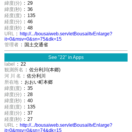
緯度(分)
: 29
緯度(秒)
: 36
経度(度)
: 135
経度(分)
: 46
経度(秒)
: 48
URL
:
http://.../bousaiweb.servletBousaiItvEnlarge?
it=0&msv=0&sn=75&dk=15
管理者
: 国土交通省
See "22" in Apps
label
: 22
観測所名
: 佐分利川(本郷)
河 川 名
: 佐分利川
所在地
: おおい町本郷
緯度(度)
: 35
緯度(分)
: 28
緯度(秒)
: 40
経度(度)
: 135
経度(分)
: 37
経度(秒)
: 27
URL
:
http://.../bousaiweb.servletBousaiItvEnlarge?
it=0&msv=0&sn=74&dk=15