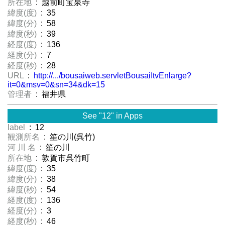
所在地
: 越前町宝泉寺
緯度(度)
: 35
緯度(分)
: 58
緯度(秒)
: 39
経度(度)
: 136
経度(分)
: 7
経度(秒)
: 28
URL
:
http://.../bousaiweb.servletBousaiItvEnlarge?
it=0&msv=0&sn=34&dk=15
管理者
: 福井県
See "12" in Apps
label
: 12
観測所名
: 笙の川(呉竹)
河 川 名
: 笙の川
所在地
: 敦賀市呉竹町
緯度(度)
: 35
緯度(分)
: 38
緯度(秒)
: 54
経度(度)
: 136
経度(分)
: 3
経度(秒)
: 46