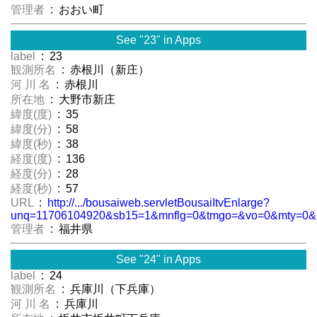
管理者
: おおい町
See "23" in Apps
label
: 23
観測所名
: 赤根川（新庄）
河 川 名
: 赤根川
所在地
: 大野市新庄
緯度(度)
: 35
緯度(分)
: 58
緯度(秒)
: 38
経度(度)
: 136
経度(分)
: 28
経度(秒)
: 57
URL
:
http://.../bousaiweb.servletBousaiItvEnlarge?
unq=11706104920&sb15=1&mnflg=0&tmgo=&vo=0&mty=0
管理者
: 福井県
See "24" in Apps
label
: 24
観測所名
: 兵庫川（下兵庫）
河 川 名
: 兵庫川