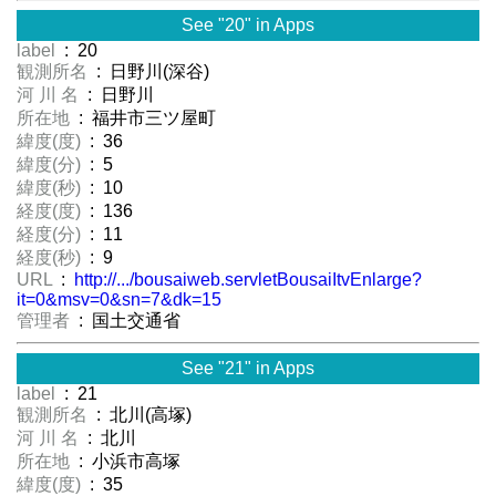
See "20" in Apps
label
: 20
観測所名
: 日野川(深谷)
河 川 名
: 日野川
所在地
: 福井市三ツ屋町
緯度(度)
: 36
緯度(分)
: 5
緯度(秒)
: 10
経度(度)
: 136
経度(分)
: 11
経度(秒)
: 9
URL
:
http://.../bousaiweb.servletBousaiItvEnlarge?
it=0&msv=0&sn=7&dk=15
管理者
: 国土交通省
See "21" in Apps
label
: 21
観測所名
: 北川(高塚)
河 川 名
: 北川
所在地
: 小浜市高塚
緯度(度)
: 35