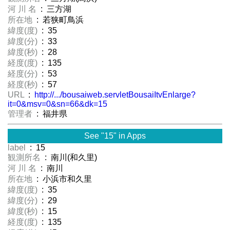
河 川 名
: 三方湖
所在地
: 若狭町鳥浜
緯度(度)
: 35
緯度(分)
: 33
緯度(秒)
: 28
経度(度)
: 135
経度(分)
: 53
経度(秒)
: 57
URL
:
http://.../bousaiweb.servletBousaiItvEnlarge?
it=0&msv=0&sn=66&dk=15
管理者
: 福井県
See "15" in Apps
label
: 15
観測所名
: 南川(和久里)
河 川 名
: 南川
所在地
: 小浜市和久里
緯度(度)
: 35
緯度(分)
: 29
緯度(秒)
: 15
経度(度)
: 135