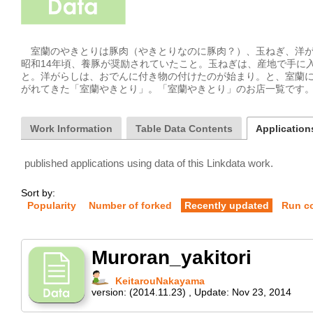
　室蘭のやきとりは豚肉（やきとりなのに豚肉？）、玉ねぎ、洋
昭和14年頃、養豚が奨励されていたこと。玉ねぎは、産地で手に
と。洋がらしは、おでんに付き物の付けたのが始まり。と、室蘭
がれてきた「室蘭やきとり」。「室蘭やきとり」のお店一覧です
Work Information
Table Data Contents
Applications
published applications using data of this Linkdata work.
Sort by:
Popularity
Number of forked
Recently updated
Run c
Muroran_yakitori
KeitarouNakayama
version:
(2014.11.23)
,
Update:
Nov 23, 2014