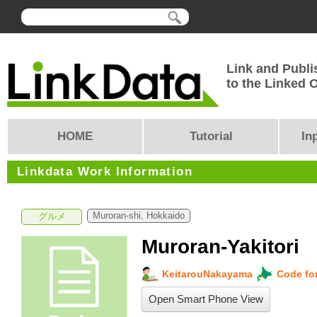
Link and Publi
to the Linked
HOME
Tutorial
In
Linkdata Work Information
Muroran-shi, Hokkaido
グルメ
Muroran-Yakitori
KeitarouNakayama
Code for
Open Smart Phone View