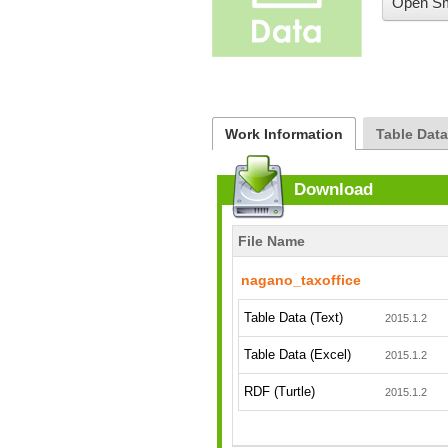
Open Sm
Work Information
Table Dat
Download
File Name
nagano_taxoffice
Table Data (Text)
2015.1.2
Table Data (Excel)
2015.1.2
RDF (Turtle)
2015.1.2