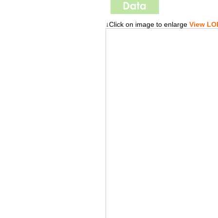
↓Click on image to enlarge
View LOD