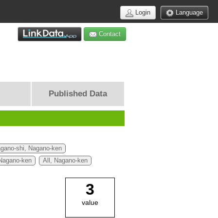
Login
Language
Contact
Published Data
gano-shi, Nagano-ken
 Nagano-ken
All, Nagano-ken
3
value