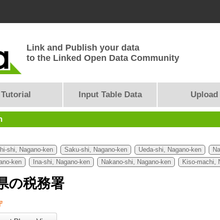
Link and Publish your data
to the Linked Open Data Community
Tutorial
Input Table Data
Upload
n
i-shi, Nagano-ken
Saku-shi, Nagano-ken
Ueda-shi, Nagano-ken
Na
ano-ken
Ina-shi, Nagano-ken
Nakano-shi, Nagano-ken
Kiso-machi,
県の税務署
守