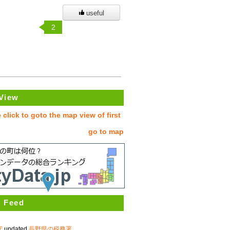
useful
2
View
go to map
 Feed
守
updated
長野県の税務署