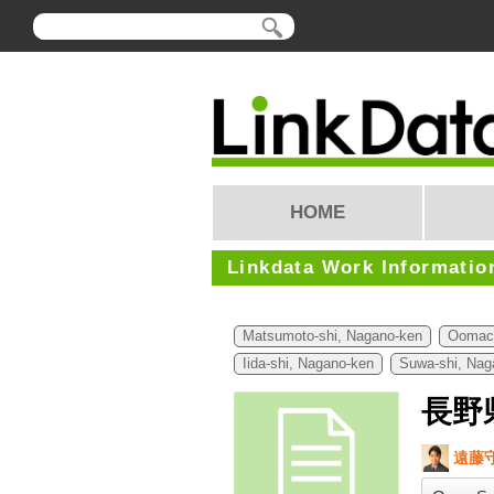
HOME
Linkdata Work Informatio
Matsumoto-shi, Nagano-ken
Oomach
Iida-shi, Nagano-ken
Suwa-shi, Nag
長野
遠藤