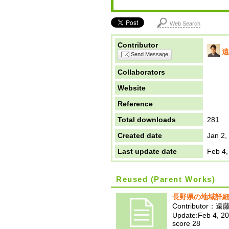
Web Search
Contributor
遠
Send Message
Collaborators
Website
Reference
Total downloads
281
Created date
Jan 2,
Last update date
Feb 4,
Reused (Parent Works)
長野県の地域詳
Contributor：遠
Update:Feb 4, 2
score 28