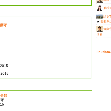
兼松
須坂
for
長野県
藤守
遠藤
務署
linkda
 2015
 2015
細分類
藤守
015