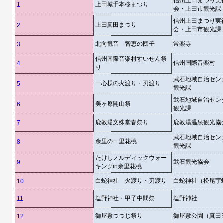
信州上田まつり実
上田城千本桜まつり
1
会・上田市観光課
信州上田まつり実
上田真田まつり
2
会・上田市観光課
北向観音 智恵の団子
常楽寺
3
信州国際音楽村すいせん祭
信州国際音楽村
4
り
武石地域自治セン
一心様の火渡り・刃渡り
5
観光課
武石地域自治セン
美ヶ原開山祭
6
観光課
鹿教湯文殊堂春祭り
鹿教湯温泉観光協
7
武石地域自治セン
余里の一里花桃
8
観光課
たけしノルディックウォー
武石観光協会
9
キングin余里花桃
白蛇神社 火渡り・刃渡り
白蛇神社（松尾宇
10
塩野神社・甲子中間祭
塩野神社
11
御屋敷つつじ祭り
御屋敷公園（真田
12