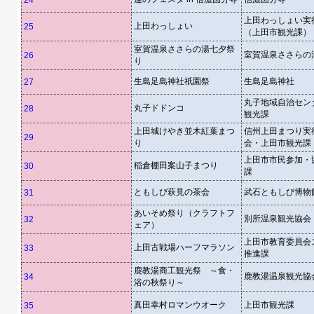
24
上田わっしょい実
上田わっしょい
25
（上田市観光課）
室賀温泉ささらの湯七夕祭
室賀温泉ささらの
26
り
生島足島神社祇園祭
生島足島神社
27
丸子地域自治セン
丸子ドドンコ
28
観光課
上田城けやき並木紅葉まつ
信州上田まつり実
29
り
会・上田市観光課
上田市市民参加・
稲倉棚田案山子まつり
30
課
ともしび萩見の茶会
武石ともしび博物
31
あいそめ祭り（クラフトフ
別所温泉観光協会
32
ェア）
上田市教育委員会
上田古戦場ハーフマラソン
33
推進課
鹿教湯商工観光祭 ～食・
鹿教湯温泉観光協
34
浴の秋祭り～
真田幸村ロマンウオーク
上田市観光課
35