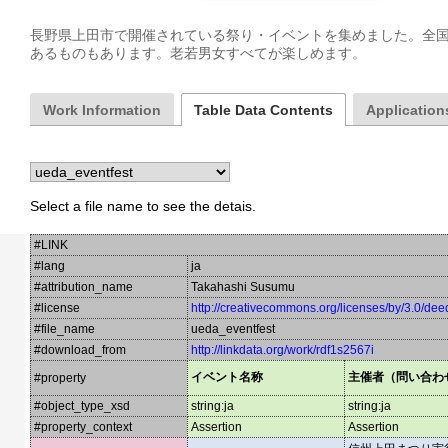
長野県上田市で開催されている祭り・イベントを集めました。全
あるものもあります。老若男女すべてが楽しめます。
Work Information
Table Data Contents
Applications
Select a file name to see the detais.
#LINK
#lang
ja
#attribution_name
Takahashi Susumu
#license
http://creativecommons.org/licenses/by/3.0/dee
#file_name
ueda_eventfest
#download_from
http://linkdata.org/work/rdf1s2567i
イベント名称
主催者（問い合わ
#property
#object_type_xsd
string:ja
string:ja
#property_context
Assertion
Assertion