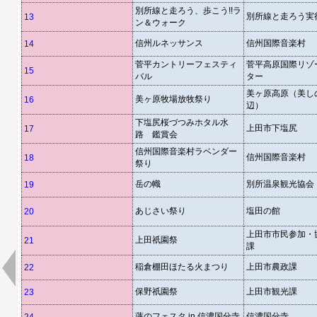
別所線と走ろう、歩こう!!ラ
別所線と走ろう実
13
ン＆ウォーク
信州ルネッサンス
信州国際音楽村
14
菅平カントリーフェスティ
菅平高原国際リゾ
15
バル
ター
美ヶ原高原（美し
美ヶ原牧場放牧祭り
16
辺）
下塩尻桜づつみホタル水
上田市下塩尻
17
路 鑑賞会
信州国際音楽村ラベンダー
信州国際音楽村
18
祭り
岳の幟
別所温泉観光協会
19
あじさい祭り
塩田の館
20
上田市市民参加・
上田祇園祭
21
課
稲倉棚田ほたる火まつり
上田市農政課
22
保野祇園祭
上田市観光課
23
蓮のフェスタ in 信濃国分寺
信濃国分寺