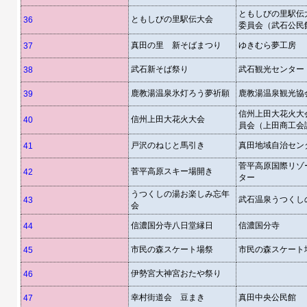
ともしびの里駅伝
ともしびの里駅伝大会
36
委員会（武石公民
真田の里 新そばまつり
ゆきむら夢工房
37
武石新そば祭り
武石観光センター
38
鹿教湯温泉氷灯ろう夢祈願
鹿教湯温泉観光協
39
信州上田大花火大
信州上田大花火大会
40
員会（上田商工会
戸沢のねじと馬引き
真田地域自治セン
41
菅平高原国際リゾ
菅平高原スキー場開き
42
ター
うつくしの湯お楽しみ忘年
武石温泉うつくし
43
会
信濃国分寺八日堂縁日
信濃国分寺
44
市民の森スケート場祭
市民の森スケート
45
伊勢宮大神宮おたや祭り
46
幸村街道会 豆まき
真田中央公民館
47