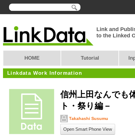
Link and Publi
to the Linked
HOME
Tutorial
In
Linkdata Work Information
信州上田なんでも
ト・祭り編－
Takahashi Susumu
Open Smart Phone View