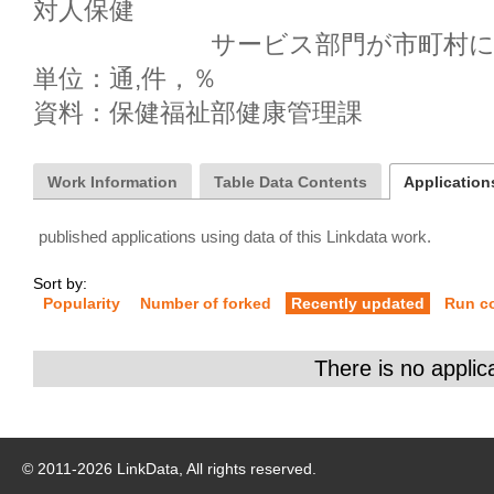
対人保健

　　　　　　　サービス部門が市町村に
単位：通,件，％

Work Information
Table Data Contents
Applications
published applications using data of this Linkdata work.
Sort by:
Popularity
Number of forked
Recently updated
Run c
There is no applic
© 2011-
2026
LinkData, All rights reserved.