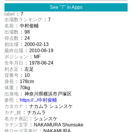
See "7" in Apps
label
: 7
出場数ランキング
: 7
名前
: 中村俊輔
出場数
: 98
得点数
: 24
初出場
: 2000-02-13
最終出場
: 2010-06-19
ポジション
: MF
生年月日
: 1978-06-24
利き足
: 左足
背番号
: 10
身長
: 178cm
体重
: 70kg
出身地
: 神奈川県横浜市戸塚区
参照
:
https://.../中村俊輔
カタカナ
: ナカムラ シュンスケ
カナ_姓
: ナカムラ
名カナ表記
: シュンスケ
ラテン文字
: NAKAMURA Shunsuke
姓ローマ字表記
: NAKAMURA