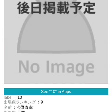
See "10" in Apps
label
: 10
出場数ランキング
: 9
名前
: 今野泰幸