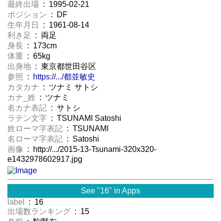
最終出場
: 1995-02-21
ポジション
: DF
生年月日
: 1961-08-14
利き足
: 両足
身長
: 173cm
体重
: 65kg
出身地
: 東京都世田谷区
参照
:
https://.../都並敏史
カタカナ
: ツナミ サトシ
カナ_姓
: ツナミ
名カナ表記
: サトシ
ラテン文字
: TSUNAMI Satoshi
姓ローマ字表記
: TSUNAMI
名ローマ字表記
: Satoshi
画像
: http://.../2015-13-Tsunami-320x320-
e1432978602917.jpg
See "16" in Apps
label
: 16
出場数ランキング
: 15