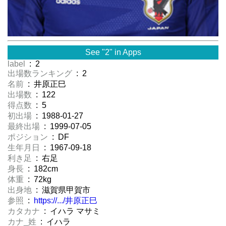
See "2" in Apps
label
: 2
出場数ランキング
: 2
名前
: 井原正巳
出場数
: 122
得点数
: 5
初出場
: 1988-01-27
最終出場
: 1999-07-05
ポジション
: DF
生年月日
: 1967-09-18
利き足
: 右足
身長
: 182cm
体重
: 72kg
出身地
: 滋賀県甲賀市
参照
:
https://.../井原正巳
カタカナ
: イハラ マサミ
カナ_姓
: イハラ