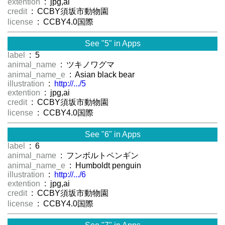
extention
: jpg,ai
credit
: CCBY須坂市動物園
license
: CCBY4.0国際
See "5" in Apps
label
: 5
animal_name
: ツキノワグマ
animal_name_e
: Asian black bear
illustration
:
http://.../5
extention
: jpg,ai
credit
: CCBY須坂市動物園
license
: CCBY4.0国際
See "6" in Apps
label
: 6
animal_name
: フンボルトペンギン
animal_name_e
: Humboldt penguin
illustration
:
http://.../6
extention
: jpg,ai
credit
: CCBY須坂市動物園
license
: CCBY4.0国際