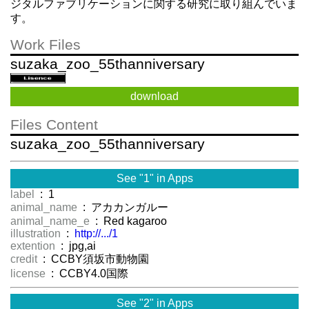
ジタルファブリケーションに関する研究に取り組んでいま
す。
Work Files
suzaka_zoo_55thanniversary
download
Files Content
suzaka_zoo_55thanniversary
See "1" in Apps
label
: 1
animal_name
: アカカンガルー
animal_name_e
: Red kagaroo
illustration
:
http://.../1
extention
: jpg,ai
credit
: CCBY須坂市動物園
license
: CCBY4.0国際
See "2" in Apps