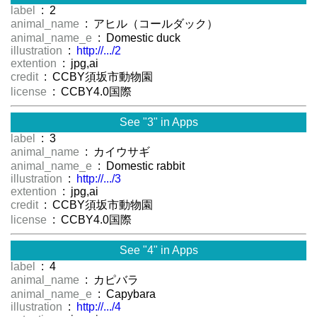
label
: 2
animal_name
: アヒル（コールダック）
animal_name_e
: Domestic duck
illustration
:
http://.../2
extention
: jpg,ai
credit
: CCBY須坂市動物園
license
: CCBY4.0国際
See "3" in Apps
label
: 3
animal_name
: カイウサギ
animal_name_e
: Domestic rabbit
illustration
:
http://.../3
extention
: jpg,ai
credit
: CCBY須坂市動物園
license
: CCBY4.0国際
See "4" in Apps
label
: 4
animal_name
: カピバラ
animal_name_e
: Capybara
illustration
:
http://.../4