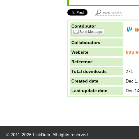
Web Search
Contributor
静
Send Message
Collaborators
Website
http:/
Reference
Total downloads
271
Created date
Dec 1,
Last update date
Dec 14
© 2011-
2026
LinkData, All rights reserved.