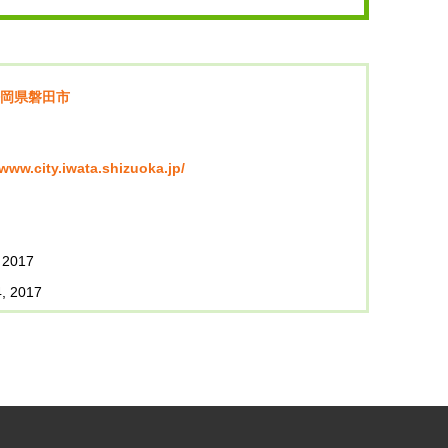
岡県磐田市
/www.city.iwata.shizuoka.jp/
 2017
, 2017