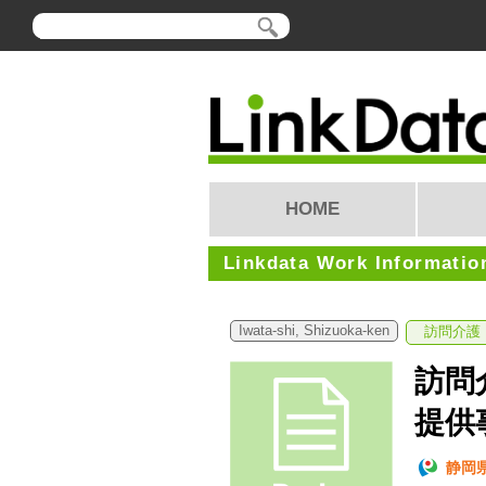
HOME
Linkdata Work Informatio
Iwata-shi, Shizuoka-ken
訪問介護
訪問
提供
静岡