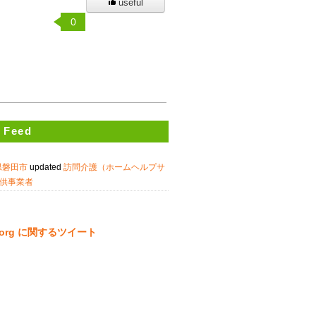
useful
0
 Feed
県磐田市
updated
訪問介護（ホームヘルプサ
供事業者
ta.org に関するツイート