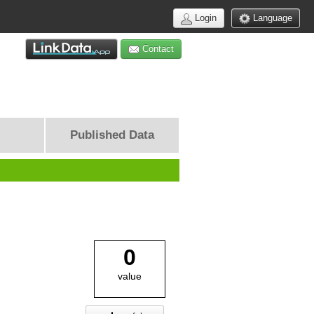
Login
Language
Contact
Published Data
0
value