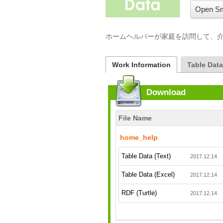
Open Sm
ホームヘルパーが家庭を訪問して、
Work Information
Table Dat
Download
File Name
home_help
Table Data (Text)
2017.12.14
Table Data (Excel)
2017.12.14
RDF (Turtle)
2017.12.14