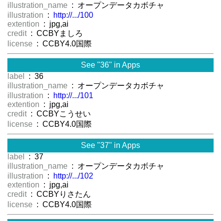
illustration_name
: オープンデータカボチャ
illustration
:
http://.../100
extention
: jpg,ai
credit
: CCBYましろ
license
: CCBY4.0国際
See "36" in Apps
label
: 36
illustration_name
: オープンデータカボチャ
illustration
:
http://.../101
extention
: jpg,ai
credit
: CCBYこうせい
license
: CCBY4.0国際
See "37" in Apps
label
: 37
illustration_name
: オープンデータカボチャ
illustration
:
http://.../102
extention
: jpg,ai
credit
: CCBYりさたん
license
: CCBY4.0国際