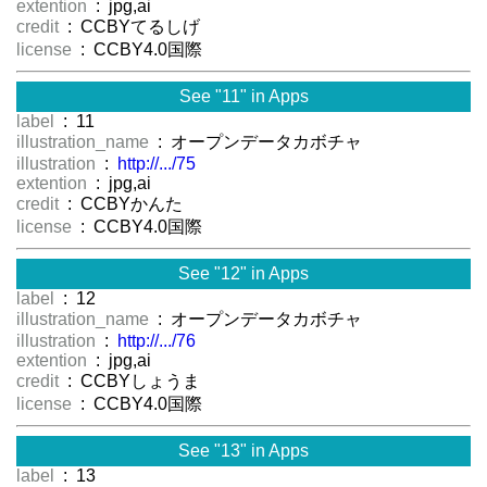
extention
: jpg,ai
credit
: CCBYてるしげ
license
: CCBY4.0国際
See "11" in Apps
label
: 11
illustration_name
: オープンデータカボチャ
illustration
:
http://.../75
extention
: jpg,ai
credit
: CCBYかんた
license
: CCBY4.0国際
See "12" in Apps
label
: 12
illustration_name
: オープンデータカボチャ
illustration
:
http://.../76
extention
: jpg,ai
credit
: CCBYしょうま
license
: CCBY4.0国際
See "13" in Apps
label
: 13