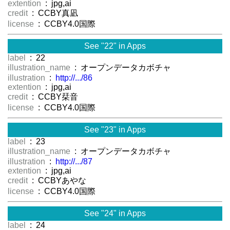
extention
: jpg,ai
credit
: CCBY真凪
license
: CCBY4.0国際
See "22" in Apps
label
: 22
illustration_name
: オープンデータカボチャ
illustration
:
http://.../86
extention
: jpg,ai
credit
: CCBY栞音
license
: CCBY4.0国際
See "23" in Apps
label
: 23
illustration_name
: オープンデータカボチャ
illustration
:
http://.../87
extention
: jpg,ai
credit
: CCBYあやな
license
: CCBY4.0国際
See "24" in Apps
label
: 24