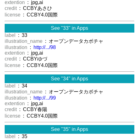
extention
: jpg,ai
credit
: CCBYあさひ
license
: CCBY4.0国際
See "33" in Apps
label
: 33
illustration_name
: オープンデータカボチャ
illustration
:
http://.../98
extention
: jpg,ai
credit
: CCBYゆづ
license
: CCBY4.0国際
See "34" in Apps
label
: 34
illustration_name
: オープンデータカボチャ
illustration
:
http://.../99
extention
: jpg,ai
credit
: CCBY春陽
license
: CCBY4.0国際
See "35" in Apps
label
: 35