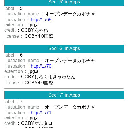
See "5" in Apps
label
: 5
illustration_name
: オープンデータカボチャ
illustration
:
http://.../69
extention
: jpg,ai
credit
: CCBYあやね
license
: CCBY4.0国際
See "6" in Apps
label
: 6
illustration_name
: オープンデータカボチャ
illustration
:
http://.../70
extention
: jpg,ai
credit
: CCBYしろくまきゃわたん
license
: CCBY4.0国際
See "7" in Apps
label
: 7
illustration_name
: オープンデータカボチャ
illustration
:
http://.../71
extention
: jpg,ai
credit
: CCBYマルタロー