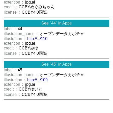
extention
: jpg,ai
credit
: CCBYめぐみちゃん
license
: CCBY4.0国際
See "44" in Apps
label
: 44
illustration_name
: オープンデータカボチャ
illustration
:
http://.../110
extention
: jpg,ai
credit
: CCBYみゆ
license
: CCBY4.0国際
See "45" in Apps
label
: 45
illustration_name
: オープンデータカボチャ
illustration
:
http://.../109
extention
: jpg,ai
credit
: CCBYゆいと
license
: CCBY4.0国際