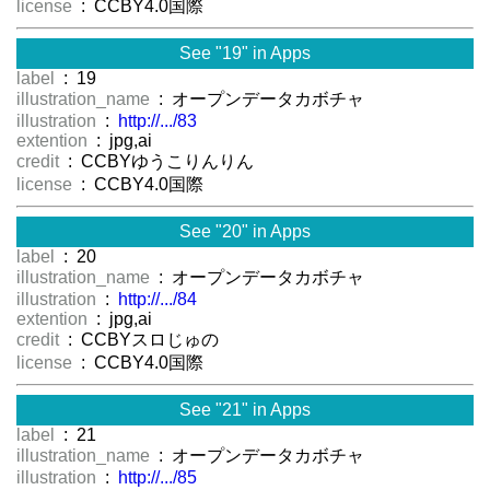
license
: CCBY4.0国際
See "19" in Apps
label
: 19
illustration_name
: オープンデータカボチャ
illustration
:
http://.../83
extention
: jpg,ai
credit
: CCBYゆうこりんりん
license
: CCBY4.0国際
See "20" in Apps
label
: 20
illustration_name
: オープンデータカボチャ
illustration
:
http://.../84
extention
: jpg,ai
credit
: CCBYスロじゅの
license
: CCBY4.0国際
See "21" in Apps
label
: 21
illustration_name
: オープンデータカボチャ
illustration
:
http://.../85