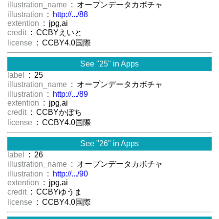
illustration_name
: オープンデータカボチャ
illustration
:
http://.../88
extention
: jpg,ai
credit
: CCBYえいと
license
: CCBY4.0国際
See "25" in Apps
label
: 25
illustration_name
: オープンデータカボチャ
illustration
:
http://.../89
extention
: jpg,ai
credit
: CCBYかぼち
license
: CCBY4.0国際
See "26" in Apps
label
: 26
illustration_name
: オープンデータカボチャ
illustration
:
http://.../90
extention
: jpg,ai
credit
: CCBYゆうま
license
: CCBY4.0国際