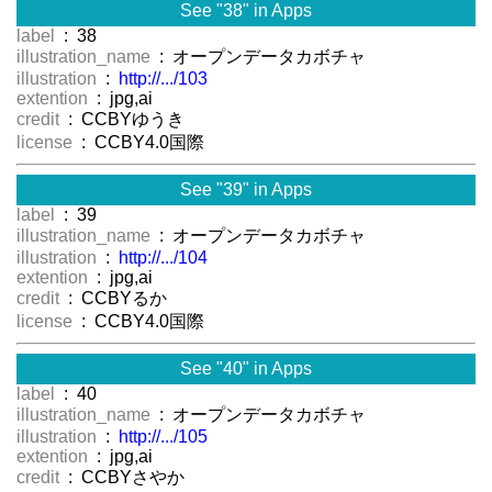
See "38" in Apps
label
: 38
illustration_name
: オープンデータカボチャ
illustration
:
http://.../103
extention
: jpg,ai
credit
: CCBYゆうき
license
: CCBY4.0国際
See "39" in Apps
label
: 39
illustration_name
: オープンデータカボチャ
illustration
:
http://.../104
extention
: jpg,ai
credit
: CCBYるか
license
: CCBY4.0国際
See "40" in Apps
label
: 40
illustration_name
: オープンデータカボチャ
illustration
:
http://.../105
extention
: jpg,ai
credit
: CCBYさやか