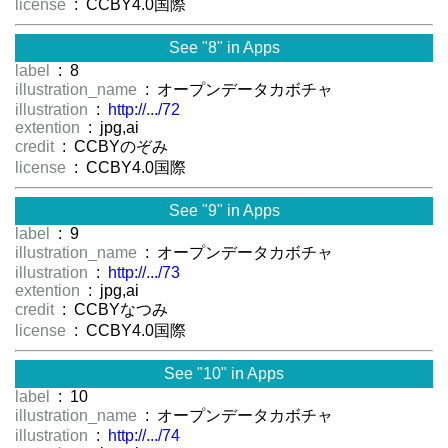
license
: CCBY4.0国際
See "8" in Apps
label
: 8
illustration_name
: オープンデータカボチャ
illustration
:
http://.../72
extention
: jpg,ai
credit
: CCBYのぞみ
license
: CCBY4.0国際
See "9" in Apps
label
: 9
illustration_name
: オープンデータカボチャ
illustration
:
http://.../73
extention
: jpg,ai
credit
: CCBYなつみ
license
: CCBY4.0国際
See "10" in Apps
label
: 10
illustration_name
: オープンデータカボチャ
illustration
:
http://.../74