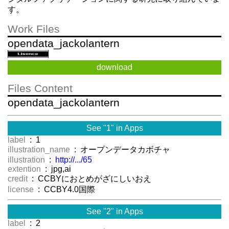
す。
Work Files
opendata_jackolantern
download
Files Content
opendata_jackolantern
See "1" in Apps
label
: 1
illustration_name
: オープンデータカボチャ
illustration
:
http://.../65
extention
: jpg,ai
credit
: CCBYにおとめがざにしいおえ
license
: CCBY4.0国際
See "2" in Apps
label
: 2