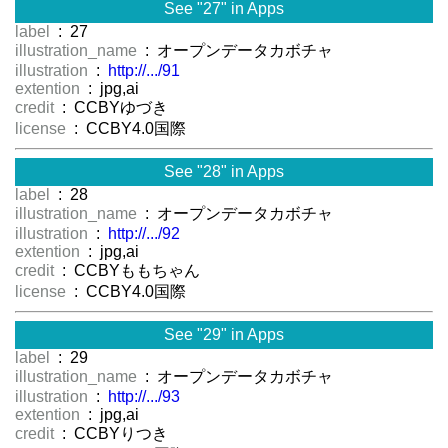
See "27" in Apps
label
: 27
illustration_name
: オープンデータカボチャ
illustration
:
http://.../91
extention
: jpg,ai
credit
: CCBYゆづき
license
: CCBY4.0国際
See "28" in Apps
label
: 28
illustration_name
: オープンデータカボチャ
illustration
:
http://.../92
extention
: jpg,ai
credit
: CCBYももちゃん
license
: CCBY4.0国際
See "29" in Apps
label
: 29
illustration_name
: オープンデータカボチャ
illustration
:
http://.../93
extention
: jpg,ai
credit
: CCBYりつき