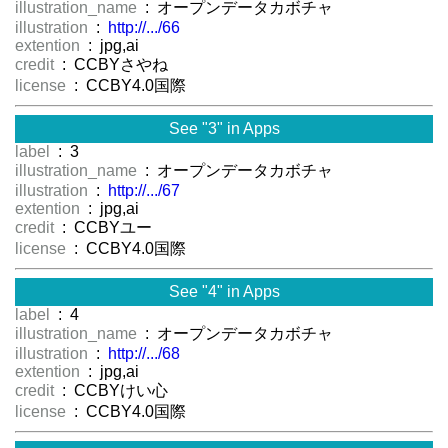
illustration_name
: オープンデータカボチャ
illustration
:
http://.../66
extention
: jpg,ai
credit
: CCBYさやね
license
: CCBY4.0国際
See "3" in Apps
label
: 3
illustration_name
: オープンデータカボチャ
illustration
:
http://.../67
extention
: jpg,ai
credit
: CCBYユー
license
: CCBY4.0国際
See "4" in Apps
label
: 4
illustration_name
: オープンデータカボチャ
illustration
:
http://.../68
extention
: jpg,ai
credit
: CCBYけい心
license
: CCBY4.0国際