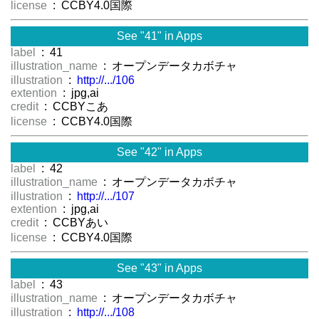
license
: CCBY4.0国際
See "41" in Apps
label
: 41
illustration_name
: オープンデータカボチャ
illustration
:
http://.../106
extention
: jpg,ai
credit
: CCBYこあ
license
: CCBY4.0国際
See "42" in Apps
label
: 42
illustration_name
: オープンデータカボチャ
illustration
:
http://.../107
extention
: jpg,ai
credit
: CCBYあい
license
: CCBY4.0国際
See "43" in Apps
label
: 43
illustration_name
: オープンデータカボチャ
illustration
:
http://.../108