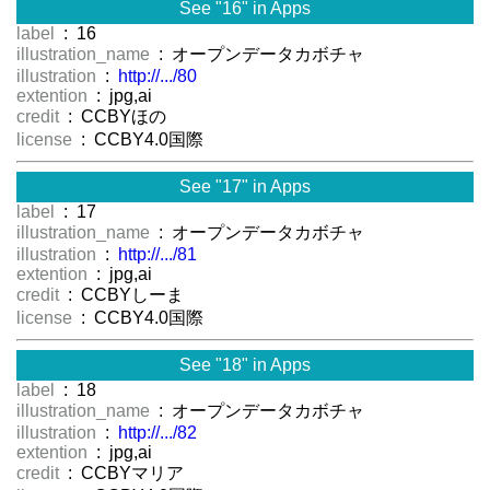
See "16" in Apps
label
: 16
illustration_name
: オープンデータカボチャ
illustration
:
http://.../80
extention
: jpg,ai
credit
: CCBYほの
license
: CCBY4.0国際
See "17" in Apps
label
: 17
illustration_name
: オープンデータカボチャ
illustration
:
http://.../81
extention
: jpg,ai
credit
: CCBYしーま
license
: CCBY4.0国際
See "18" in Apps
label
: 18
illustration_name
: オープンデータカボチャ
illustration
:
http://.../82
extention
: jpg,ai
credit
: CCBYマリア