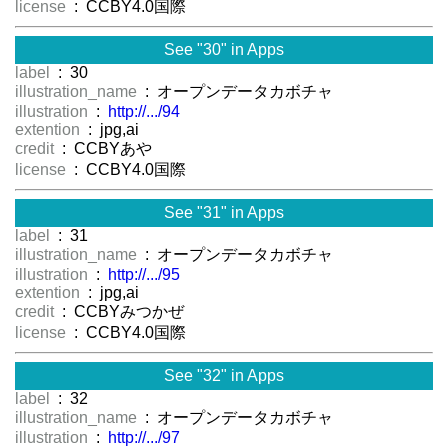
license
: CCBY4.0国際
See "30" in Apps
label
: 30
illustration_name
: オープンデータカボチャ
illustration
:
http://.../94
extention
: jpg,ai
credit
: CCBYあや
license
: CCBY4.0国際
See "31" in Apps
label
: 31
illustration_name
: オープンデータカボチャ
illustration
:
http://.../95
extention
: jpg,ai
credit
: CCBYみつかぜ
license
: CCBY4.0国際
See "32" in Apps
label
: 32
illustration_name
: オープンデータカボチャ
illustration
:
http://.../97