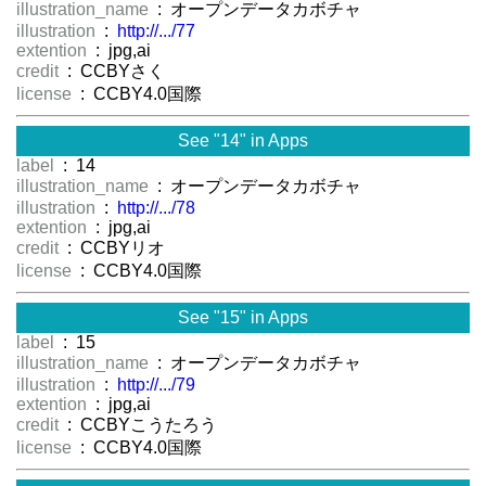
illustration_name
: オープンデータカボチャ
illustration
:
http://.../77
extention
: jpg,ai
credit
: CCBYさく
license
: CCBY4.0国際
See "14" in Apps
label
: 14
illustration_name
: オープンデータカボチャ
illustration
:
http://.../78
extention
: jpg,ai
credit
: CCBYリオ
license
: CCBY4.0国際
See "15" in Apps
label
: 15
illustration_name
: オープンデータカボチャ
illustration
:
http://.../79
extention
: jpg,ai
credit
: CCBYこうたろう
license
: CCBY4.0国際