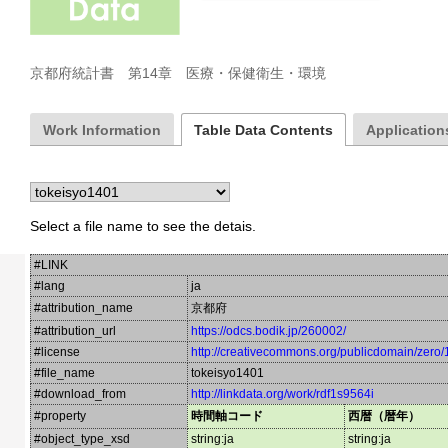
京都府統計書　第14章　医療・保健衛生・環境
Work Information
Table Data Contents
Applications
Select a file name to see the detais.
#LINK
#lang
ja
#attribution_name
京都府
#attribution_url
https://odcs.bodik.jp/260002/
#license
http://creativecommons.org/publicdomain/zero/
#file_name
tokeisyo1401
#download_from
http://linkdata.org/work/rdf1s9564i
#property
時間軸コード
西暦（暦年）
#object_type_xsd
string:ja
string:ja